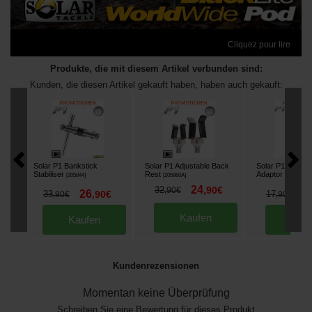
Cliquez pour lire
Produkte, die mit diesem Artikel verbunden sind:
Kunden, die diesen Artikel gekauft haben, haben auch gekauft:
Solar P1 Bankstick
Solar P1 Adjustable Back
Solar P1 Mag-Lo
Stabiliser
Rest
Adaptor
[
205844
]
[
205860A
]
[
205747
]
24
32
,
90
€
,
90
€
26
1
33
,
90
€
17
,
90
€
,
90
€
Kaufen
Kaufen
Kau
Kundenrezensionen
Momentan keine Überprüfung
Schreiben Sie eine Bewertung für dieses Produkt