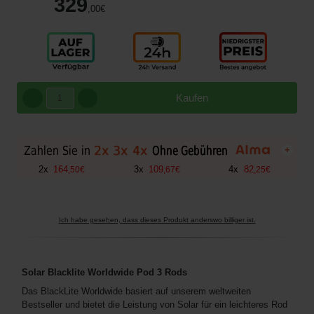
329
,00
€
Kaufen
+
2
x
164
3
x
109
4
x
82
,
50
€
,
67
€
,
25
€
Ich habe gesehen, dass dieses Produkt anderswo billiger ist.
Solar Blacklite Worldwide Pod 3 Rods
Das BlackLite Worldwide basiert auf unserem weltweiten
Bestseller und bietet die Leistung von Solar für ein leichteres Rod