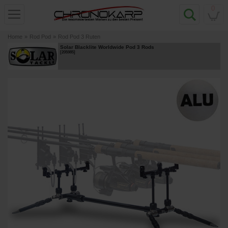
0
Home
»
Rod Pod
»
Rod Pod 3 Ruten
Solar Blacklite Worldwide Pod 3 Rods
[
205985
]