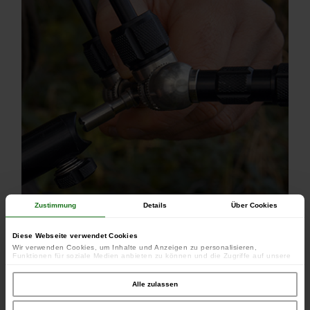
Zustimmung
Details
Über Cookies
Diese Webseite verwendet Cookies
Wir verwenden Cookies, um Inhalte und Anzeigen zu personalisieren,
Funktionen für soziale Medien anbieten zu können und die Zugriffe auf unsere
Website zu analysieren. Außerdem geben wir Informationen zu Ihrer Verwendung
unserer Website an unsere Partner für soziale Medien, Werbung und Analysen
weiter. Unsere Partner führen diese Informationen möglicherweise mit weiteren
Alle zulassen
Daten zusammen, die Sie ihnen bereitgestellt haben oder die sie im Rahmen
Ihrer Nutzung der Dienste gesammelt haben.