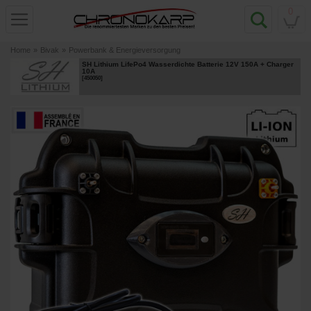
0
Home
»
Bivak
»
Powerbank & Energieversorgung
SH Lithium LifePo4 Wasserdichte Batterie 12V 150A + Charger
10A
[
450050
]