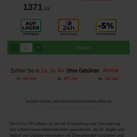
1371
,60
€
+
Kaufen
+
2
x
685
3
x
457
4
x
342
,
80
€
,
20
€
,
90
€
Ich habe gesehen, dass dieses Produkt anderswo billiger ist.
Die Firma SH Lithium ist auf die Entwicklung und Vermarktung
von Lithium-Ionen-Batteriekoffern spezialisiert, die für Angler und
Nutzer von Outdoor-Aktivitäten mit Energiebedarf konzipiert sind.