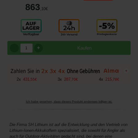
863
,10
€
+
Kaufen
+
2
x
431
3
x
287
4
x
215
,
55
€
,
70
€
,
78
€
Ich habe gesehen, dass dieses Produkt anderswo billiger ist.
Die Firma SH Lithium ist auf die Entwicklung und den Vertrieb von
Lithium-Ionen-Akkukoffern spezialisiert, die sowohl für Angler als
auch für Outdoor-Aktivitäten gedacht sind, bei denen eine