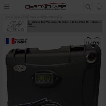
0
Home
»
Bivak
»
Powerbank & Energieversorgung
SH Lithium Ion Wasserdichte Batterie 16.8V 100A 4S + Charger
10A
[
450043
]