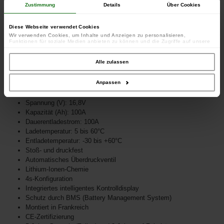
Zustimmung
Details
Über Cookies
Diese Webseite verwendet Cookies
Wir verwenden Cookies, um Inhalte und Anzeigen zu personalisieren,
Funktionen für soziale Medien anbieten zu können und die Zugriffe auf unsere
Website zu analysieren. Außerdem geben wir Informationen zu Ihrer Verwendung
unserer Website an unsere Partner für soziale Medien, Werbung und Analysen
weiter. Unsere Partner führen diese Informationen möglicherweise mit weiteren
Alle zulassen
Daten zusammen, die Sie ihnen bereitgestellt haben oder die sie im Rahmen
Ihrer Nutzung der Dienste gesammelt haben.
Integrierter intelligenter Voltmesser
Anpassen
Batterie für Echolot
Spannung (V): 16,8V
Kapazität (Ah): 100A
Dauerentladestrom: 100A
Ladetemperatur: 5 bis 60°C
Entladetemperatur: -30 bis +60°C
Stoß- und druckfest
Automatisches Überdruckventil
Lithium-Ionen-Chemie
4s-Konfiguration
Integriertes intelligentes Kontrolldisplay
Schutz durch BMS (Battery Management System)
Montiert in Frankreich
CE-Zertifizierung