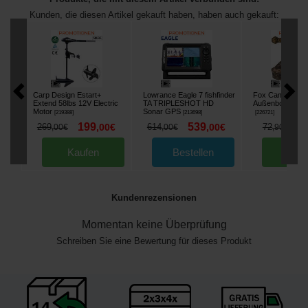
Kunden, die diesen Artikel gekauft haben, haben auch gekauft:
Carp Design Estart+
Lowrance Eagle 7 fishfinder
Fox Camolite
Extend 58lbs 12V Electric
TA TRIPLESHOT HD
Außenbordmoto
Motor
Sonar GPS
[
219388
]
[
213698
]
[
226721
]
199
539
6
269
,
00
€
614
,
00
€
72
,
00
€
,
00
€
,
90
€
Kaufen
Bestellen
Kau
Kundenrezensionen
Momentan keine Überprüfung
Schreiben Sie eine Bewertung für dieses Produkt