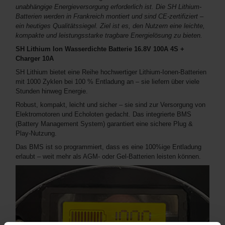
unabhängige Energieversorgung erforderlich ist. Die SH Lithium-
Batterien werden in Frankreich montiert und sind CE-zertifiziert –
ein heutiges Qualitätssiegel. Ziel ist es, den Nutzern eine leichte,
kompakte und leistungsstarke tragbare Energielösung zu bieten.
SH Lithium Ion Wasserdichte Batterie 16.8V 100A 4S +
Charger 10A
SH Lithium bietet eine Reihe hochwertiger Lithium-Ionen-Batterien
mit 1000 Zyklen bei 100 % Entladung an – sie liefern über viele
Stunden hinweg Energie.
Robust, kompakt, leicht und sicher – sie sind zur Versorgung von
Elektromotoren und Echoloten gedacht. Das integrierte BMS
(Battery Management System) garantiert eine sichere Plug &
Play-Nutzung.
Das BMS ist so programmiert, dass es eine 100%ige Entladung
erlaubt – weit mehr als AGM- oder Gel-Batterien leisten können.