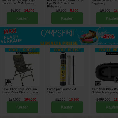
Attractant Big Carp Bingo
Mainline Super Buoyant Pop
Mainline Boilies Th
Super Food 250ml
Ups White 13mm Iso
1kg
[
244745
]
[
243991
]
Fish
[
244387
]
19
14
10
8
16
12
,
90
€
,
54
€
,
90
€
,
90
€
,
90
€
Kaufen
Kaufen
Kaufen
bis zu
-45%
Alle anzeigen »
Level Chair Carp Spirit Blax
Carp Spirit Soluron 7M
Carp Spirit Black Bo
Camo Relax Chair XL
14mm
Schlauchboot
[
270183
]
[
234271
]
[
219347
]
124
104
11
10
1499
11
,
00
€
,
00
€
,
90
€
,
90
€
,
00
€
Kaufen
Kaufen
Kaufen