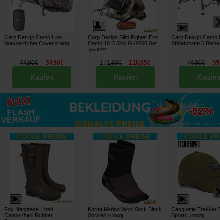
Carp Design Camo Line
Carp Design Slim Fighter Evo
Carp Design Camo L
Wasserdichte Cover
Camo 10' 3.5lbs GK9000 Set
Abhakmatte 6 Beine
[
216692
]
[
esc10779
]
44
34
171
118
74
59
,
90
€
,
90
€
,
80
€
,
85
€
,
90
€
Kaufen
Kaufen
Kaufen
bis zu
-62%
Alle anzeigen »
Fox Neoprene Lined
Korda Merino Wool Sock Black
Casquette Trakker 
Camo/Khaki Rubber
Socken
Sports
[
m33400
]
[
269076
]