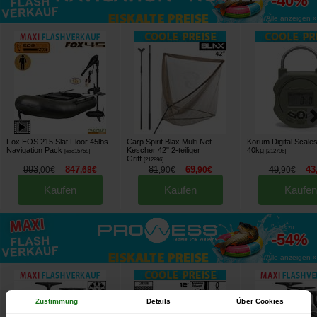
-40%
Alle anzeigen »
Fox EOS 215 Slat Floor 45lbs
Carp Spirit Blax Multi Net
Korum Digital Scale
Navigation Pack
Kescher 42" 2-teiliger
40kg
[
esc15758
]
[
212796
]
Griff
[
212896
]
993
847
81
69
49
43
,
00
€
,
68
€
,
90
€
,
90
€
,
90
€
Kaufen
Kaufen
Kaufen
bis zu
-54%
Alle anzeigen »
Zustimmung
Details
Über Cookies