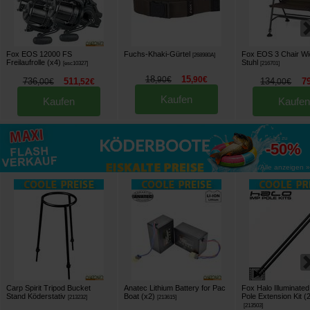
Fox EOS 12000 FS
Fuchs-Khaki-Gürtel
Fox EOS 3 Chair Wi
[
268980A
]
Freilaufrolle (x4)
Stuhl
[
esc10327
]
[
216701
]
18
15
,
90
€
,
90
€
736
511
134
7
,
00
€
,
52
€
,
00
€
Kaufen
Kaufen
Kaufen
bis zu
-50%
Alle anzeigen »
Carp Spirit Tripod Bucket
Anatec Lithium Battery for Pac
Fox Halo Illuminate
Stand Köderstativ
Boat (x2)
Pole Extension Kit (
[
213232
]
[
213615
]
[
213503
]