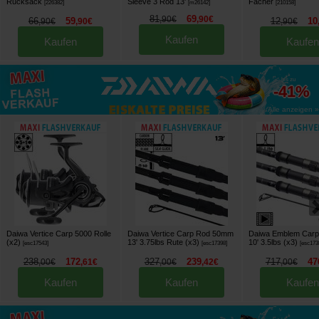
Rucksack
Sleeve 3 Rod 13'
Fächer
[
226382
]
[
m26142
]
[
210158
]
81
69
,
90
€
,
90
€
66
59
12
10
,
90
€
,
90
€
,
90
€
Kaufen
Kaufen
Kaufen
bis zu
-41%
Alle anzeigen »
Daiwa Vertice Carp 5000 Rolle
Daiwa Vertice Carp Rod 50mm
Daiwa Emblem Carp
(x2)
13' 3.75lbs Rute (x3)
10' 3.5lbs (x3)
[
esc17543
]
[
esc17398
]
[
esc173
238
172
327
239
717
47
,
00
€
,
61
€
,
00
€
,
42
€
,
00
€
Kaufen
Kaufen
Kaufen