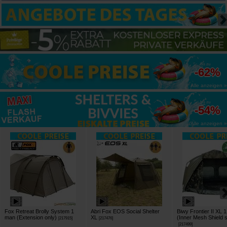
bis zu
-62%
Alle anzeigen »
bis zu
-54%
Alle anzeigen »
Fox Retreat Brolly System 1
Abri Fox EOS Social Shelter
Biwy Frontier II XL 1
man (Extension only)
XL
(Inner Mesh Shield 
[
217915
]
[
217476
]
[
217499
]