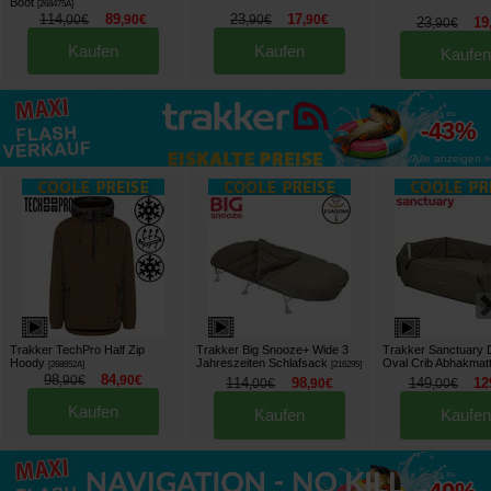
Boot
[
268475A
]
114
89
23
17
,
00
€
,
90
€
,
90
€
,
90
€
23
19
,
90
€
Kaufen
Kaufen
Kaufen
bis zu
-43%
Alle anzeigen »
Trakker TechPro Half Zip
Trakker Big Snooze+ Wide 3
Trakker Sanctuary 
Hoody
Jahreszeiten Schlafsack
Oval Crib Abhakmat
[
268652A
]
[
216295
]
98
84
,
90
€
,
90
€
114
98
149
12
,
00
€
,
90
€
,
00
€
Kaufen
Kaufen
Kaufen
bis zu