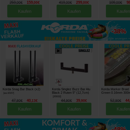
259
159
419
299
109
9
,
00
€
,
00
€
,
00
€
,
00
€
,
00
€
Kaufen
Kaufen
Kaufen
bis zu
-38%
Alle anzeigen »
Korda Snag Bar Black (x2)
Korda Singlez Buzz Bar Alu
Korda Marker Braid
Black 2 Ruten 5" (12,7cm)
Green 0.16mm 300
[
esc10157
]
[
205032
]
47
40
44
39
52
44
,
80
€
,
13
€
,
90
€
,
90
€
,
90
€
Kaufen
Kaufen
Kaufen
bis zu
-48%