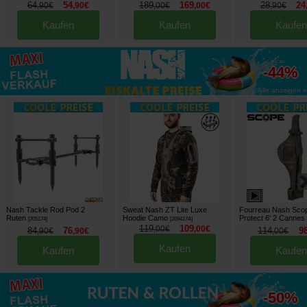
64
54
189
169
28
24
,
90
€
,
90
€
,
00
€
,
00
€
,
90
€
Kaufen
Kaufen
Kaufen
bis zu
-44%
Alle anzeigen »
Nash Tackle Rod Pod 2
Sweat Nash ZT Lite Luxe
Fourreau Nash Sco
Ruten
Hoodie Camo
Protect 6' 2 Cannes
[
205174
]
[
269417A
]
119
109
,
00
€
,
00
€
84
76
114
9
,
90
€
,
90
€
,
00
€
Kaufen
Kaufen
Kaufen
bis zu
-50%