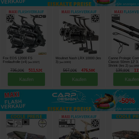
Alle anzeigen »
Fox EOS 12000 FS
Moulinet Nash LRX 10000 (les
Canne Prologic Com
Freilaufrolle (x4)
3)
Classic 50mm 12' 3.
[
esc10327
]
[
esc18303
]
Shrink (les 2)
[
esc1850
736
511
567
476
139
11
,
00
€
,
52
€
,
00
€
,
58
€
,
80
€
Kaufen
Kaufen
Kaufen
bis zu
-50%
Alle anzeigen »