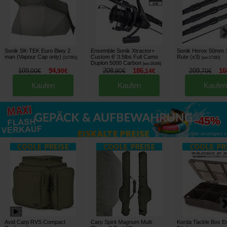
Sonik SK-TEK Euro Biwy 2
Ensemble Sonik Xtractor+
Sonik Herox 50mm 1
man (Vapour Cap only)
Custom 6' 3.5lbs Full Camo
Rute (x3)
[
217061
]
[
esc17182
]
Duplon 5000 Carbon
[
esc18166
]
109
94
208
186
209
16
,
00
€
,
90
€
,
90
€
,
14
€
,
70
€
Kaufen
Kaufen
Kaufen
bis zu
-45%
Alle anzeigen »
Avid Carp RVS Compact
Carp Spirit Magnum Multi
Korda Tackle Box E