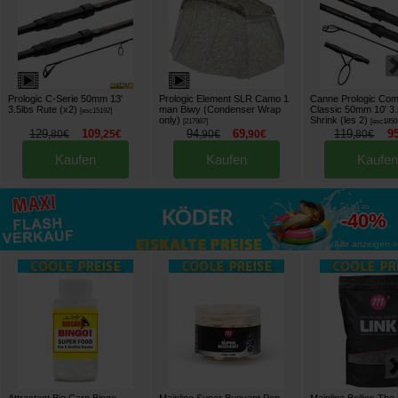
Prologic C-Serie 50mm 13'
Prologic Element SLR Camo 1
Canne Prologic Com
3.5lbs Rute (x2)
man Biwy (Condenser Wrap
Classic 50mm 10' 3.5
[
esc15192
]
only)
Shrink (les 2)
[
217987
]
[
esc1850
129
109
94
69
119
9
,
80
€
,
25
€
,
90
€
,
90
€
,
80
€
Kaufen
Kaufen
Kaufen
bis zu
-40%
Alle anzeigen »