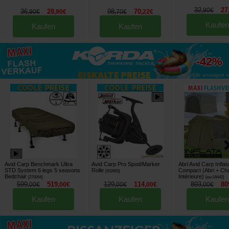
32
27
,
90
€
36
28
98
70
,
90
€
,
90
€
,
70
€
,
22
€
Kaufen
Kaufen
Kaufen
bis zu
-42%
Alle anzeigen »
Avid Carp Benchmark Ultra
Avid Carp Pro Spod/Marker
Abri Avid Carp Infla
STD System 6 legs 5 seasons
Rolle
Compact (Abri + C
[
202693
]
Bedchair
Intérieure)
[
270064
]
[
esc18442
]
599
519
129
114
893
80
,
00
€
,
00
€
,
00
€
,
00
€
,
00
€
Kaufen
Kaufen
Kaufen
bis zu