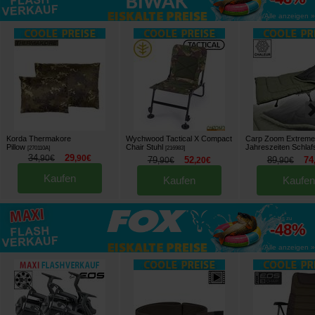
Alle anzeigen »
Korda Thermakore
Wychwood Tactical X Compact
Carp Zoom Extreme
Pillow
Chair Stuhl
Jahreszeiten Schla
[
270110A
]
[
216983
]
34
29
,
90
€
,
90
€
79
52
89
74
,
90
€
,
20
€
,
90
€
Kaufen
Kaufen
Kaufen
bis zu
-48%
Alle anzeigen »