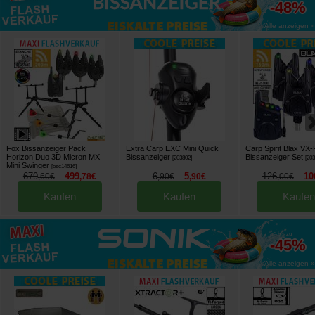
-48%
Alle anzeigen »
Fox Bissanzeiger Pack
Extra Carp EXC Mini Quick
Carp Spirit Blax VX-
Horizon Duo 3D Micron MX
Bissanzeiger
Bissanzeiger Set
[
203802
]
[
20
Mini Swinger
[
esc14616
]
679
499
6
5
126
10
,
60
€
,
78
€
,
90
€
,
90
€
,
00
€
Kaufen
Kaufen
Kaufen
bis zu
-45%
Alle anzeigen »