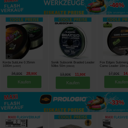
bis zu
-46%
Alle anzeigen »
Korda SubLine 0.35mm
Sonik Subsonik Braided Leader
Fox Edges Submerg
1000m
50lbs 50m
Camo Leader 10m
[
m9157
]
[
206010
]
[
34
28
17
14
,
90
€
,
90
€
,
90
€
13
11
,
90
€
,
90
€
Kaufen
Kaufen
Kaufen
bis zu
-33%
Alle anzeigen »