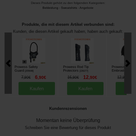
Dieses Produkt gehört zu den folgenden Kategorien:
Bekleidung
-
Sweatshirts
-
Angebote
Produkte, die mit diesem Artikel verbunden sind:
Kunden, die diesen Artikel gekauft haben, haben auch gekauft:
Prowess Safety
Prowess Rod Tip
Prowess Black 
Guard
Protectors
Embroidered Ca
[
205648
]
[
226277
]
6
12
8
7
,
90
€
16
,
90
€
12
,
90
€
,
90
€
,
90
€
Kaufen
Kaufen
Kau
Kundenrezensionen
Momentan keine Überprüfung
Schreiben Sie eine Bewertung für dieses Produkt