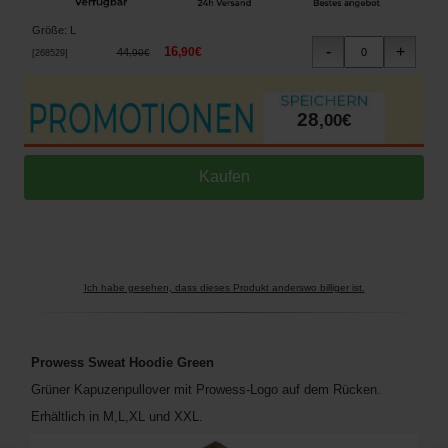
Größe
:
L
16
,
90
€
44
,
90
€
[
268529
]
28
,
00
€
Ich habe gesehen, dass dieses Produkt anderswo billiger ist.
Prowess Sweat Hoodie Green
Grüner Kapuzenpullover mit Prowess-Logo auf dem Rücken.
Erhältlich in M,L,XL und XXL.