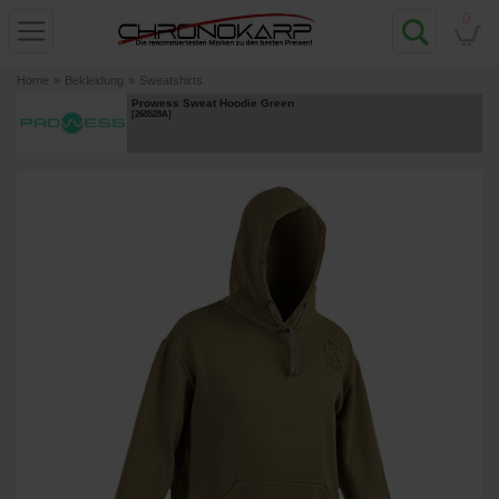
0
Home
»
Bekleidung
»
Sweatshirts
Prowess Sweat Hoodie Green
[
268528A
]