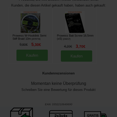
Kunden, die diesen Artikel gekauft haben, haben auch gekauft:
Prowess W-Hooklink Semi
Prowess Bait Screw 16.5mm
Stiff Braid 10m
(x5)
[
207977A
]
[
234217
]
5
9
,
30
€
,
90
€
3
4
,
70
€
,
20
€
Kaufen
Kaufen
Kundenrezensionen
Momentan keine Überprüfung
Schreiben Sie eine Bewertung für dieses Produkt
EAN:
3352210649690