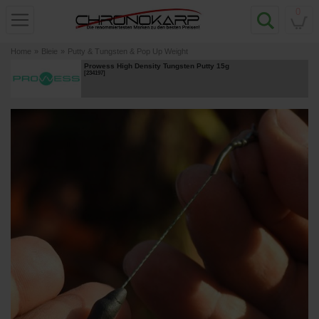
0
Home
»
Bleie
»
Putty & Tungsten & Pop Up Weight
Prowess High Density Tungsten Putty 15g
[
234197
]