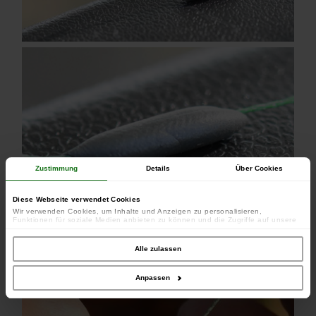
Zustimmung
Details
Über Cookies
Diese Webseite verwendet Cookies
Wir verwenden Cookies, um Inhalte und Anzeigen zu personalisieren,
Funktionen für soziale Medien anbieten zu können und die Zugriffe auf unsere
Website zu analysieren. Außerdem geben wir Informationen zu Ihrer Verwendung
unserer Website an unsere Partner für soziale Medien, Werbung und Analysen
weiter. Unsere Partner führen diese Informationen möglicherweise mit weiteren
Alle zulassen
Daten zusammen, die Sie ihnen bereitgestellt haben oder die sie im Rahmen
Ihrer Nutzung der Dienste gesammelt haben.
Anpassen