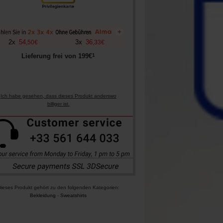
+
2
x
54
3
x
36
,
50
€
,
33
€
1
Lieferung frei von
199
€
Ich habe gesehen, dass dieses Produkt anderswo
billiger ist.
ieses Produkt gehört zu den folgenden Kategorien:
Bekleidung
-
Sweatshirts