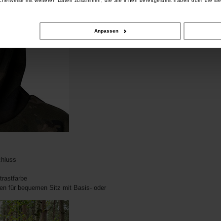
cherweise mit weiteren Daten zusammen, die Sie ihnen bereitgestellt haben oder die si
Anpassen
chluss
rastfarbe
n für bequemen Sitz mit Basis- oder