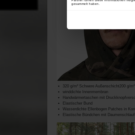
Partner führen diese Informationen mögli
gesammelt haben.
320 g/m² Schwere Außenschicht200 g/m²
winddichte Innenmembran
Handwärmertaschen mit Druckknopfvers
Elastischer Bund
Wasserdichte Ellenbogen Patches in Kont
Elastische Bündchen mit Daumenschlaufe