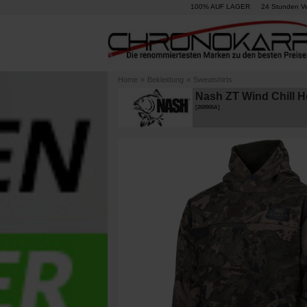
100% AUF LAGER
24 Stunden V
Home
»
Bekleidung
»
Sweatshirts
Nash ZT Wind Chill 
[
268906A
]