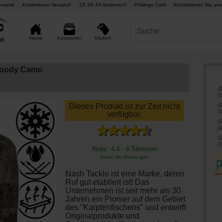
ersand
Kostenloser Versand¹
2X 3X 4X kostenlos²
Privilege Card
Kontaktieren Sie uns
Marken
Home
Kategorien
Hoody Camo
G
[
2
G
Dieses Produkt ist zur Zeit nicht
[
2
verfügbar.
G
[
2
G
[
2
Notiz: 4.6 - 6 Stimmen
Siehe die Meinungen
Nash Tackle ist eine Marke, deren
Ruf gut etabliert ist! Das
Unternehmen ist seit mehr als 30
Jahren ein Pionier auf dem Gebiet
des "Karpfenfischens" und entwirft
Originalprodukte und