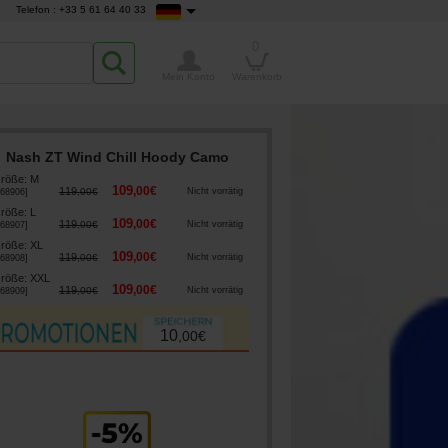
Telefon : +33 5 61 64 40 33
0
Mein Konto
Warenkorb
Nash ZT Wind Chill Hoody Camo
röße
:
M
109
,
00
€
119
,
00
€
Nicht vorrätig
68906
]
röße
:
L
109
,
00
€
119
,
00
€
Nicht vorrätig
68907
]
röße
:
XL
109
,
00
€
119
,
00
€
Nicht vorrätig
68908
]
röße
:
XXL
109
,
00
€
119
,
00
€
Nicht vorrätig
68909
]
10
,
00
€