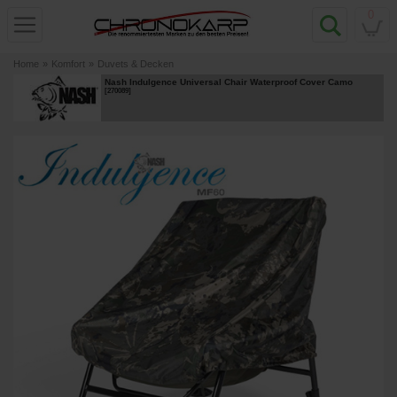
0
Home
»
Komfort
»
Duvets & Decken
Nash Indulgence Universal Chair Waterproof Cover Camo
[
270089
]