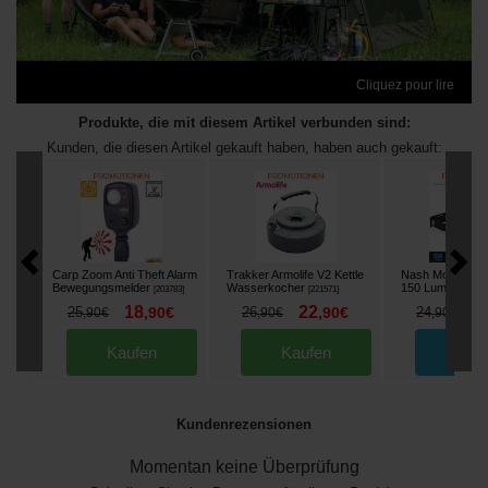
Cliquez pour lire
Produkte, die mit diesem Artikel verbunden sind:
Kunden, die diesen Artikel gekauft haben, haben auch gekauft:
Carp Zoom Anti Theft Alarm
Trakker Armolife V2 Kettle
Nash Moonshine 
Bewegungsmelder
Wasserkocher
150 Lumen
[
203783
]
[
221571
]
[
21446
18
22
2
25
,
90
€
26
,
90
€
24
,
90
€
,
90
€
,
90
€
Kaufen
Kaufen
Beste
Kundenrezensionen
Momentan keine Überprüfung