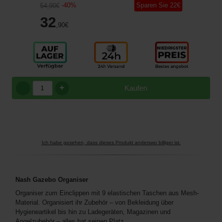
-
40
%
Sparen Sie
22
€
54
,90
€
32
,90
€
+
Kaufen
Ich habe gesehen, dass dieses Produkt anderswo billiger ist.
Nash Gazebo Organiser
Organiser zum Einclippen mit 9 elastischen Taschen aus Mesh-
Material. Organisiert ihr Zubehör – von Bekleidung über
Hygieneartikel bis hin zu Ladegeräten, Magazinen und
Angelzubehör – alles hat seinen Platz.