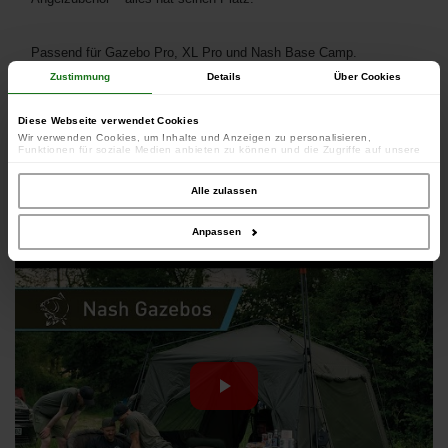
Passend für Gazebo Pro, XL Pro und Nash Base Camp.
Zustimmung
Details
Über Cookies
Diese Webseite verwendet Cookies
Wir verwenden Cookies, um Inhalte und Anzeigen zu personalisieren,
Dieses Produkt gehört zu den folgenden Kategorien:
Funktionen für soziale Medien anbieten zu können und die Zugriffe auf unsere
Website zu analysieren. Außerdem geben wir Informationen zu Ihrer Verwendung
Angebote
-
Bivvy Zubehör
unserer Website an unsere Partner für soziale Medien, Werbung und Analysen
weiter. Unsere Partner führen diese Informationen möglicherweise mit weiteren
Alle zulassen
Daten zusammen, die Sie ihnen bereitgestellt haben oder die sie im Rahmen
Produktpräsentation
Ihrer Nutzung der Dienste gesammelt haben.
Anpassen