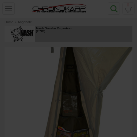
0
Home
»
Angebote
Nash Gazebo Organiser
[
217123
]