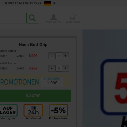
Telefon : +33 5 61 64 40 33
0
Mein Konto
Warenkorb
Nash Butt Grip
odell
:
Small
6
,
90
€
7
,
90
€
05117
]
odell
:
Large
6
,
90
€
7
,
90
€
05118
]
1
,
00
€