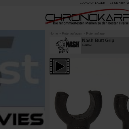
100% AUF LAGER
24 Stunden V
Home
»
Rutenauflagen
»
Rutenauflagen
Nash Butt Grip
[
m32865
]