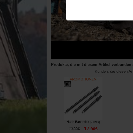
Produkte, die mit diesem Artikel verbunden 
Kunden, die diesen Ar
Nash Bankstick
[
m32864
]
17
20
,
90
€
,
90
€