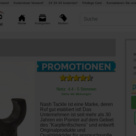
ersand
Kostenloser Versand¹
2X 3X 4X kostenlos²
Privilege Card
Kontaktieren Sie uns
Marken
Home
Kategorien
M
[
2
M
[
2
Notiz: 4.4 - 5 Stimmen
Siehe die Meinungen
Nash Tackle ist eine Marke, deren
Ruf gut etabliert ist! Das
Unternehmen ist seit mehr als 30
Jahren ein Pionier auf dem Gebiet
des "Karpfenfischens" und entwirft
Originalprodukte und
Qualitätsköder für anspruchsvolle