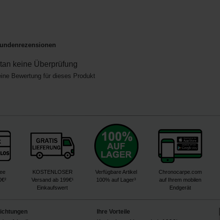
undenrezensionen
an keine Überprüfung
eine Bewertung für dieses Produkt
ree
KOSTENLOSER
Verfügbare Artikel
Chronocarpe.com
0€²
Versand ab 199€¹
100% auf Lager³
auf Ihrem mobilen
Einkaufswert
Endgerät
lichtungen
Ihre Vorteile