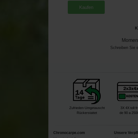
Kaufen
K
Moment
Schreiben Sie 
Zufrieden-Umgetauscht
3X 4X toll-f
Rückerstattet
de 90 a 250
Chronocarpe.com
Unsere Verpf