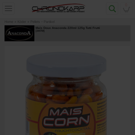
0
Home
»
Köder
»
Pellets – Partikel
Maïs Doux Anaconda 220ml 125g Tutti Frutti
[
244758
]