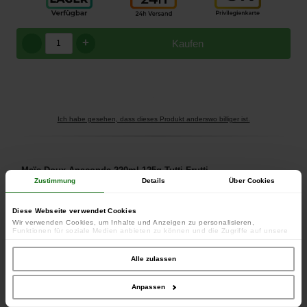
+
Kaufen
Ich habe gesehen, dass dieses Produkt anderswo billiger ist.
Maïs Doux Anaconda 220ml 125g Tutti Frutti
Zustimmung
Details
Über Cookies
Gros grains de maïs parfaits pour escher à l'hameçon, baignant
dans leur propre jus. Idéal pour la pêche au coup et à la carpe, ou
Diese Webseite verwendet Cookies
pour réaliser un montage au maïs sur un bas de ligne en cheveu.
Wir verwenden Cookies, um Inhalte und Anzeigen zu personalisieren,
Funktionen für soziale Medien anbieten zu können und die Zugriffe auf unsere
Composition : maïs, colorants et arômes naturels.
Website zu analysieren. Außerdem geben wir Informationen zu Ihrer Verwendung
unserer Website an unsere Partner für soziale Medien, Werbung und Analysen
Parfum : Tutti Frutti
weiter. Unsere Partner führen diese Informationen möglicherweise mit weiteren
Alle zulassen
Daten zusammen, die Sie ihnen bereitgestellt haben oder die sie im Rahmen
Ihrer Nutzung der Dienste gesammelt haben.
Dieses Produkt gehört zu den folgenden Kategorien:
Anpassen
Köder
-
Pellets – Partikel