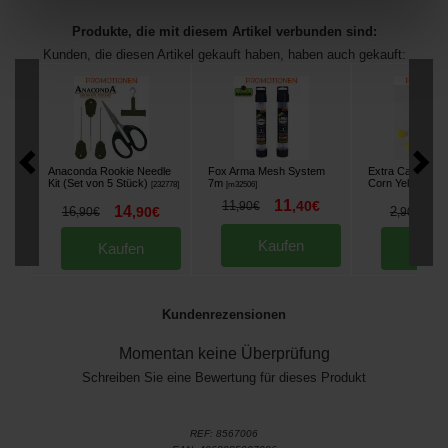
Produkte, die mit diesem Artikel verbunden sind:
Kunden, die diesen Artikel gekauft haben, haben auch gekauft:
Anaconda Rookie Needle
Fox Arma Mesh System
Extra Carp Floa
Kit (Set von 5 Stück)
7m
Corn Yellow (x3
[
232778
]
[
m32506
]
11
11
,
40
€
,
90
€
14
1
16
,
90
€
2
,
90
€
,
90
€
Kaufen
Kaufen
Kau
Kundenrezensionen
Momentan keine Überprüfung
Schreiben Sie eine Bewertung für dieses Produkt
REF:
8567006