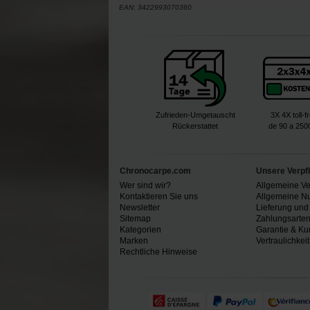
EAN:
3422993070360
Zufrieden-Umgetauscht
3X 4X toll-f
Rückerstattet
de 90 a 250
Chronocarpe.com
Unsere Verpf
Wer sind wir?
Allgemeine V
Kontaktieren Sie uns
Allgemeine N
Newsletter
Lieferung und
Sitemap
Zahlungsarte
Kategorien
Garantie & Ku
Marken
Vertraulichkeit
Rechtliche Hinweise