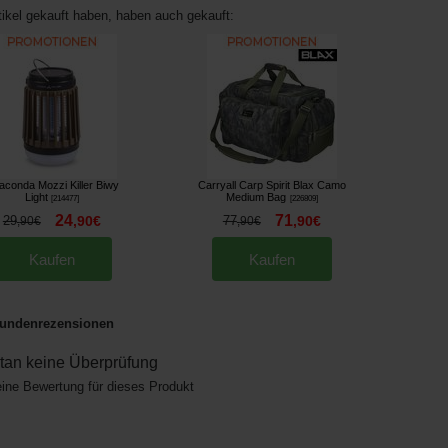
tikel gekauft haben, haben auch gekauft:
aconda Mozzi Killer Biwy
Carryall Carp Spirit Blax Camo
Light
Medium Bag
[
214477
]
[
226809
]
24
71
29
,
90
€
77
,
90
€
,
90
€
,
90
€
Kaufen
Kaufen
undenrezensionen
an keine Überprüfung
eine Bewertung für dieses Produkt