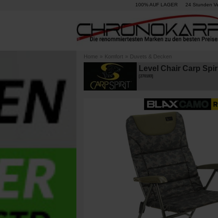
100% AUF LAGER
24 Stunden V
Home
»
Komfort
»
Duvets & Decken
Level Chair Carp Spi
[
270183
]