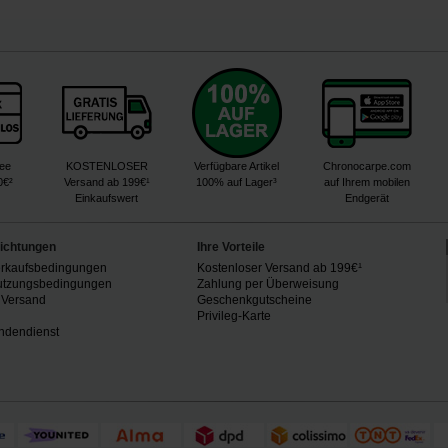
ree
KOSTENLOSER
Verfügbare Artikel
Chronocarpe.com
0€²
Versand ab 199€¹
100% auf Lager³
auf Ihrem mobilen
Einkaufswert
Endgerät
lichtungen
Ihre Vorteile
erkaufsbedingungen
Kostenloser Versand ab 199€¹
utzungsbedingungen
Zahlung per Überweisung
 Versand
Geschenkgutscheine
n
Privileg-Karte
ndendienst