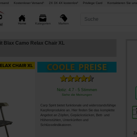
ersand
Kostenloser Versand¹
2X 3X 4X kostenlos²
Privilege Card
Kontaktieren Sie uns
Marken
Home
Kategorien
rit Blax Camo Relax Chair XL
Notiz: 4.7 - 5 Stimmen
Siehe die Meinungen
Carp Spirit bietet funktionale und widerstandsfähige
Karpfenprodukte an. Hier finden Sie das komplette
Angebot an Zöpfen, Gepäckstücken, Bett- und
Höhenstühlen, Unterkünften und
Schlüsselindikatoren.