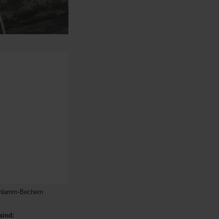
chlamm-Bechern
sind: