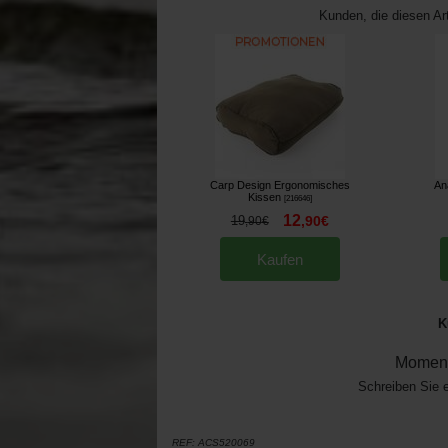
Kunden, die diesen Ar
Carp Design Ergonomisches
An
Kissen
[
216646
]
12
19
,
90
€
,
90
€
Kaufen
K
Moment
Schreiben Sie 
REF:
ACS520069