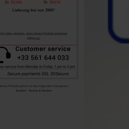
2
x
52
3
x
34
,
00
€
,
67
€
1
Lieferung frei von
399
€
Ich habe gesehen, dass dieses Produkt anderswo
billiger ist.
ieses Produkt gehört zu den folgenden Kategorien:
Komfort
-
Duvets & Decken