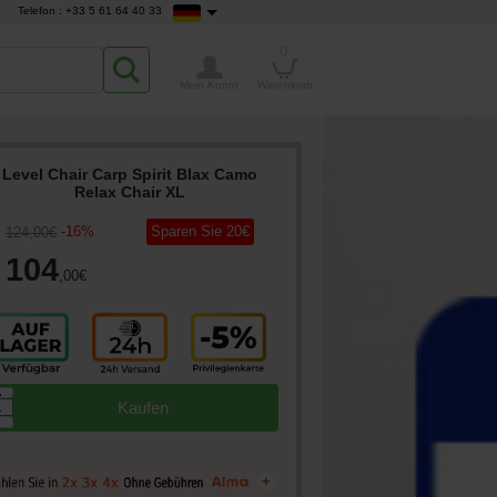
Telefon : +33 5 61 64 40 33
0
Mein Konto
Warenkorb
Level Chair Carp Spirit Blax Camo
Relax Chair XL
-
16
%
Sparen Sie
20
€
124
,00
€
104
,00
€
▲
Kaufen
▼
+