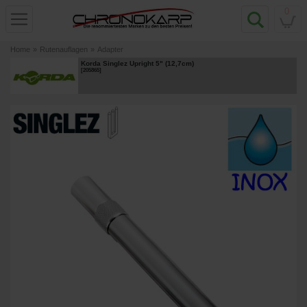
0
Home
»
Rutenauflagen
»
Adapter
Korda Singlez Upright 5" (12,7cm)
[
205865
]