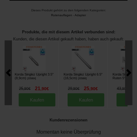
Dieses Produkt gehört zu den folgenden Kategorien:
Rutenauflagen
-
Adapter
Produkte, die mit diesem Artikel verbunden sind:
Kunden, die diesen Artikel gekauft haben, haben auch gekauft:
Korda Singlez Upright 3.5"
Korda Singlez Upright 6.5"
Korda Singlez B
(8,9cm)
(16,5cm)
Ruten 5" (12,7c
[
205864
]
[
205866
]
21
25
3
25
,
90
€
29
,
90
€
43
,
90
€
,
90
€
,
90
€
Kaufen
Kaufen
Kau
Kundenrezensionen
Momentan keine Überprüfung