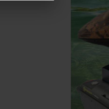
orda Windshield Large
Korda Classics Sunglasses
Korda Needle & Scissors
[
221467
]
0.75
Stück)
[
220115
]
[
esc9471
]
28
24
47
34
,
90
€
26
,
90
€
52
,
81
,
90
€
,
90
€
,
00
€
Kaufen
Kaufen
Kaufen