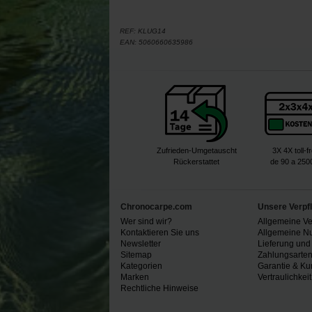
REF:
KLUG14
EAN:
5060660635986
Zufrieden-Umgetauscht
3X 4X toll-f
Rückerstattet
de 90 a 250
Chronocarpe.com
Unsere Verpf
Wer sind wir?
Allgemeine V
Kontaktieren Sie uns
Allgemeine N
Newsletter
Lieferung und
Sitemap
Zahlungsarte
Kategorien
Garantie & Ku
Marken
Vertraulichkeit
Rechtliche Hinweise