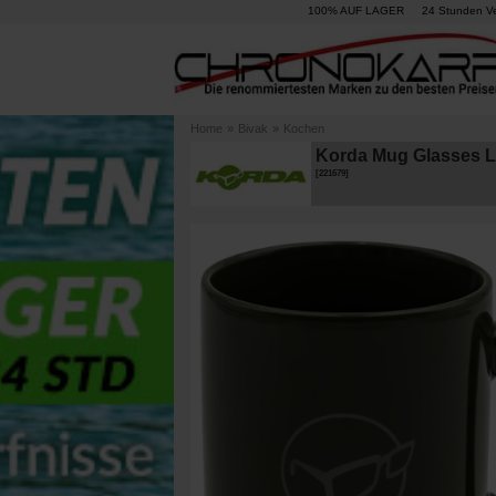
100% AUF LAGER
24 Stunden V
Home
»
Bivak
»
Kochen
Korda Mug Glasses L
[
221679
]