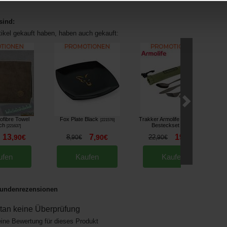
sind:
tikel gekauft haben, haben auch gekauft:
ofibre Towel
Fox Plate Black
Trakker Armolife Cutlery Set
K
[
221576
]
ch
Besteckset
[
221637
]
[
221594
]
13
7
19
,
90
€
8
,
90
€
22
,
90
€
,
90
€
,
90
€
ufen
Kaufen
Kaufen
undenrezensionen
an keine Überprüfung
eine Bewertung für dieses Produkt