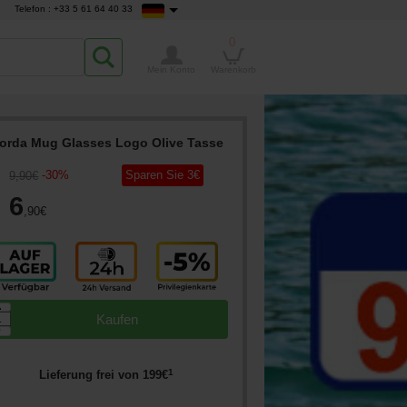
Telefon : +33 5 61 64 40 33
0
Mein Konto
Warenkorb
orda Mug Glasses Logo Olive Tasse
-
30
%
Sparen Sie
3
€
9
,90
€
6
,90
€
▲
Kaufen
▼
1
Lieferung frei von
199
€