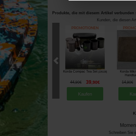
Produkte, die mit diesem Artikel verbunden 
Kunden, die diesen Ar
Korda Compac Tea Set
Korda Mikr
[
226138
]
Handtu
39
44
,
90
€
14
,
90
€
,
90
€
Kaufen
Ka
K
Moment
Schreiben Sie 