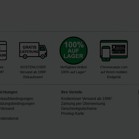
ree
KOSTENLOSER
Verfügbare Artikel
Chronocarpe.com
0€²
Versand ab 199€¹
100% auf Lager³
auf Ihrem mobilen
Einkaufswert
Endgerät
lichtungen
Ihre Vorteile
erkaufsbedingungen
Kostenloser Versand ab 199€¹
utzungsbedingungen
Zahlung per Überweisung
 Versand
Geschenkgutscheine
n
Privileg-Karte
ndendienst