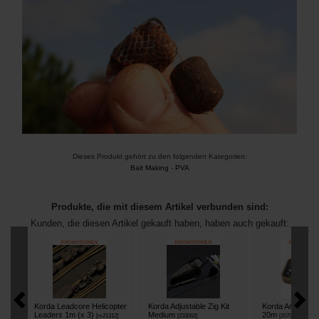
Dieses Produkt gehört zu den folgenden Kategorien:
Bait Making
-
PVA
Produkte, die mit diesem Artikel verbunden sind:
Kunden, die diesen Artikel gekauft haben, haben auch gekauft:
Korda Leadcore Helicopter
Korda Adjustable Zig Kit
Korda Arma Kor
Leaders 1m (x 3)
Medium
20m
[
m21312
]
[
233062
]
[
207091A
]