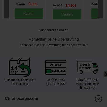
9
2
10
,
90
€
22
,
90
€
,
90
€
14
15
,
90
€
,
90
€
Kaufen
Kau
Kaufen
Kundenrezensionen
Momentan keine Überprüfung
Schreiben Sie eine Bewertung für dieses Produkt
Zufrieden-Umgetauscht
3X 4X toll-free
KOSTENLOSER
Rückerstattet
de 90 a 2500€²
Versand ab 199€¹
Einkaufswert
Chronocarpe.com