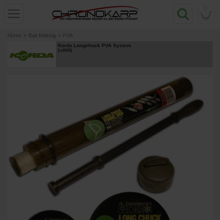
0
Home
»
Bait Making
»
PVA
Korda Longchuck PVA System
[
m9155
]