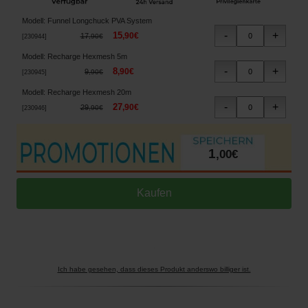
Modell
:
Funnel Longchuck PVA System
15
,
90
€
17
,
90
€
[
230944
]
Modell
:
Recharge Hexmesh 5m
8
,
90
€
9
,
90
€
[
230945
]
Modell
:
Recharge Hexmesh 20m
27
,
90
€
29
,
90
€
[
230946
]
1
,
00
€
Ich habe gesehen, dass dieses Produkt anderswo billiger ist.