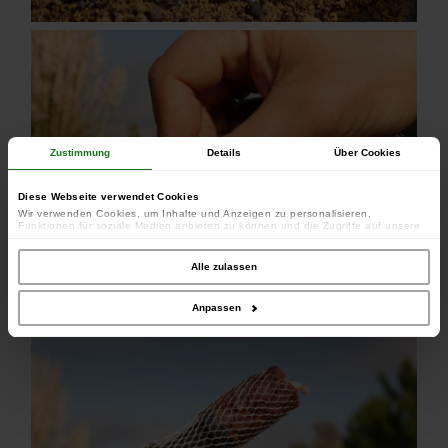
Zustimmung
Details
Über Cookies
Diese Webseite verwendet Cookies
Wir verwenden Cookies, um Inhalte und Anzeigen zu personalisieren,
Funktionen für soziale Medien anbieten zu können und die Zugriffe auf unsere
Website zu analysieren. Außerdem geben wir Informationen zu Ihrer Verwendung
unserer Website an unsere Partner für soziale Medien, Werbung und Analysen
weiter. Unsere Partner führen diese Informationen möglicherweise mit weiteren
Alle zulassen
Daten zusammen, die Sie ihnen bereitgestellt haben oder die sie im Rahmen
Ihrer Nutzung der Dienste gesammelt haben.
Anpassen