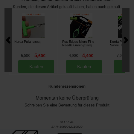
Kunden, die diesen Artikel gekauft haben, haben auch gekauft:
Korda Pulla
Fox Edges Micro Fine
Korda PTFE QC
[
230491
]
Needle Green
Swivel T8 (x8)
[
232165
]
[
2
5
4
6
6
,
60
€
4
,
40
€
7
,
50
€
,
90
€
,
90
€
Kaufen
Kaufen
Kau
Kundenrezensionen
Momentan keine Überprüfung
Schreiben Sie eine Bewertung für dieses Produkt
REF:
KWL
EAN:
5060062110029