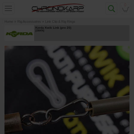
0
Home
»
Rig Accessoires
»
Link Clip & Rig Rings
Korda Kwik Link (pro 20)
[
230476
]