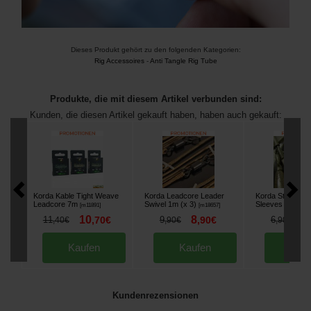
Dieses Produkt gehört zu den folgenden Kategorien:
Rig Accessoires
-
Anti Tangle Rig Tube
Produkte, die mit diesem Artikel verbunden sind:
Kunden, die diesen Artikel gekauft haben, haben auch gekauft:
Korda Kable Tight Weave
Korda Leadcore Leader
Korda Standard A
Leadcore 7m
Swivel 1m (x 3)
Sleeves (x 25)
[
m11891
]
[
m18657
]
[
10
8
6
11
,
70
€
9
,
90
€
6
,
40
€
,
90
€
,
90
€
Kaufen
Kaufen
Kau
Kundenrezensionen