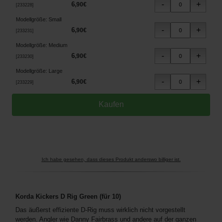
6
,
90
€
[
233228
]
Modellgröße
:
Small
6
,
90
€
[
233231
]
Modellgröße
:
Medium
6
,
90
€
[
233230
]
Modellgröße
:
Large
6
,
90
€
[
233229
]
Ich habe gesehen, dass dieses Produkt anderswo billiger ist.
Korda Kickers D Rig Green (für 10)
Das äußerst effiziente D-Rig muss wirklich nicht vorgestellt
werden. Angler wie Danny Fairbrass und andere auf der ganzen