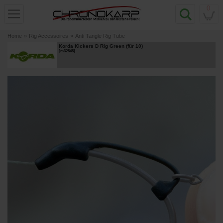
0
Home
»
Rig Accessoires
»
Anti Tangle Rig Tube
Korda Kickers D Rig Green (für 10)
[
m32848
]