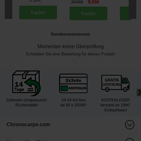
9
5
10
,
90
€
,
90
,
90
€
Kaufen
Kaufen
Kau
Kundenrezensionen
Momentan keine Überprüfung
Schreiben Sie eine Bewertung für dieses Produkt
Zufrieden-Umgetauscht
3X 4X toll-free
KOSTENLOSER
Rückerstattet
de 90 a 2500€²
Versand ab 199€¹
Einkaufswert
Chronocarpe.com