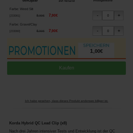
Farbe
:
Weed Silt
7
,
90
€
8
,
90
€
[
233061
]
Farbe
:
Gravel/Clay
7
,
90
€
8
,
90
€
[
233060
]
1
,
00
€
Ich habe gesehen, dass dieses Produkt anderswo billiger ist.
Korda Hybrid QC Lead Clip (x8)
Nach drei Jahren intensiver Tests und Entwicklung ist der QC