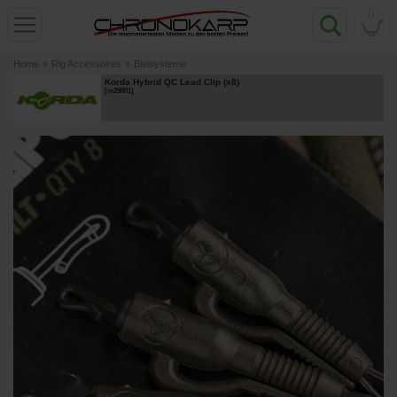
0
Home
»
Rig Accessoires
»
Bleisysteme
Korda Hybrid QC Lead Clip (x8)
[
m29801
]