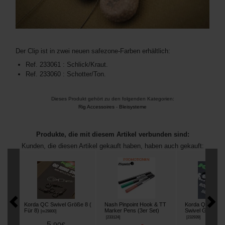
Der Clip ist in zwei neuen safezone-Farben erhältlich:
Ref. 233061 : Schlick/Kraut.
Ref. 233060 : Schotter/Ton.
Dieses Produkt gehört zu den folgenden Kategorien:
Rig Accessoires
-
Bleisysteme
Produkte, die mit diesem Artikel verbunden sind:
Kunden, die diesen Artikel gekauft haben, haben auch gekauft:
Korda QC Swivel Größe 8 (
Nash Pinpoint Hook & TT
Korda Quick Ch
Für 8)
Marker Pens (3er Set)
Swivel Größe 11 
[
m29800
]
[
233124
]
[
232939
]
5
,
90
€