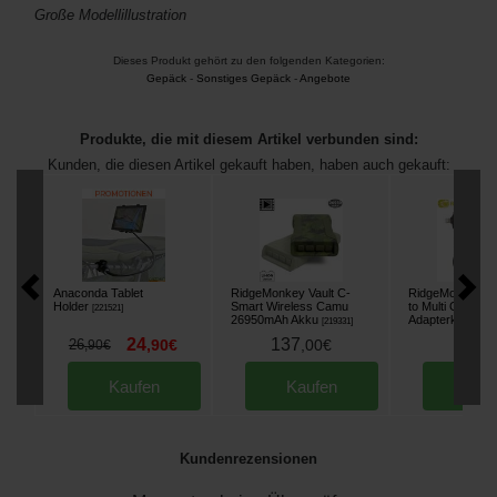
Große Modellillustration
Dieses Produkt gehört zu den folgenden Kategorien:
Gepäck
-
Sonstiges Gepäck
-
Angebote
Produkte, die mit diesem Artikel verbunden sind:
Kunden, die diesen Artikel gekauft haben, haben auch gekauft:
Anaconda Tablet
RidgeMonkey Vault C-
RidgeMonkey Va
Holder
Smart Wireless Camu
to Multi Out Cab
[
221521
]
26950mAh Akku
Adapterkabel
[
219331
]
[
21
24
137
10
26
,
90
€
,
00
€
,
90
,
90
€
Kaufen
Kaufen
Kau
Kundenrezensionen