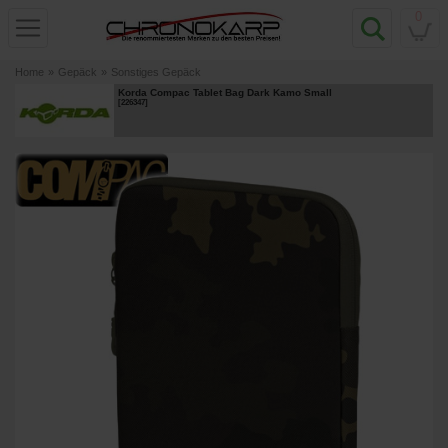
0
Home
»
Gepäck
»
Sonstiges Gepäck
Korda Compac Tablet Bag Dark Kamo Small
[
226347
]