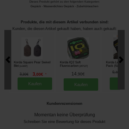
Dieses Produkt gehört zu den folgenden Kategorien:
Gepäck
-
Wasserdichtes Gepäck
-
Zubehörtaschen
Produkte, die mit diesem Artikel verbunden sind:
Kunden, die diesen Artikel gekauft haben, haben auch gekauft:
Korda Square Pear Swivel
Korda IQ2 Soft
Korda Lead Clip 
Blei
Fluorocarbon
Pack (für 5)
[
m3437
]
[
207127
]
[
m26
8
9
,
40
€
14
3
,
90
€
3
,
00
€
,
30
€
*
Kaufen
Kau
Kaufen
Kundenrezensionen
Momentan keine Überprüfung
Schreiben Sie eine Bewertung für dieses Produkt