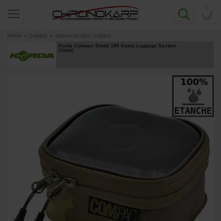
0
Home
»
Gepäck
»
Wasserdichtes Gepäck
Korda Compac Small 100 Kamo Luggage System
[
215168
]