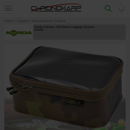
0
Home
»
Gepäck
»
Wasserdichtes Gepäck
Korda Compac 110 Kamo Luggage System
[
215169
]