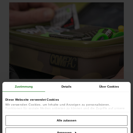
Abmessungen: 18,5 cm x 11,5 cm x 6,5 cm
Zustimmung
Details
Über Cookies
Aufbewahrungsvorschläge: Leader Safe, Zubehörboxen,
Kamakura Hakenbox.
Diese Webseite verwendet Cookies
Wir verwenden Cookies, um Inhalte und Anzeigen zu personalisieren,
Funktionen für soziale Medien anbieten zu können und die Zugriffe auf unsere
Website zu analysieren. Außerdem geben wir Informationen zu Ihrer Verwendung
unserer Website an unsere Partner für soziale Medien, Werbung und Analysen
weiter. Unsere Partner führen diese Informationen möglicherweise mit weiteren
Alle zulassen
Daten zusammen, die Sie ihnen bereitgestellt haben oder die sie im Rahmen
Ihrer Nutzung der Dienste gesammelt haben.
Anpassen