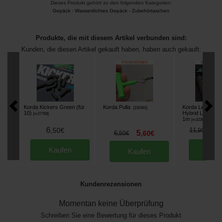
Dieses Produkt gehört zu den folgenden Kategorien:
Gepäck
-
Wasserdichtes Gepäck
-
Zubehörtaschen
Produkte, die mit diesem Artikel verbunden sind:
Kunden, die diesen Artikel gekauft haben, haben auch gekauft:
Korda Kickers Green (für
Korda Pulla
Korda Leadcore
[
230491
]
10)
Hybrid Lead Cli
[
m27768
]
1m
[
m32363
]
6
1
,
50
€
11
,
90
€
5
6
,
60
€
,
50
€
Kaufen
Kau
Kaufen
Kundenrezensionen
Momentan keine Überprüfung
Schreiben Sie eine Bewertung für dieses Produkt