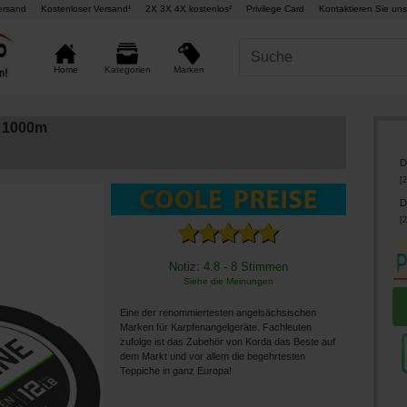
ersand
Kostenloser Versand¹
2X 3X 4X kostenlos²
Privilege Card
Kontaktieren Sie uns
Marken
Home
Kategorien
e 1000m
D
[
2
D
[
2
Notiz: 4.8 - 8 Stimmen
Siehe die Meinungen
Eine der renommiertesten angelsächsischen
Marken für Karpfenangelgeräte. Fachleuten
zufolge ist das Zubehör von Korda das Beste auf
dem Markt und vor allem die begehrtesten
Teppiche in ganz Europa!