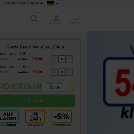
Telefon : +33 5 61 64 40 33
0
Mein Konto
Warenkorb
Korda Basix Mainline 1000m
urchmesser
:
0.35mm
14
,
90
€
16
,
90
€
06459
]
urchmesser
:
0.40mm
14
,
90
€
16
,
90
€
06460
]
2
,
00
€