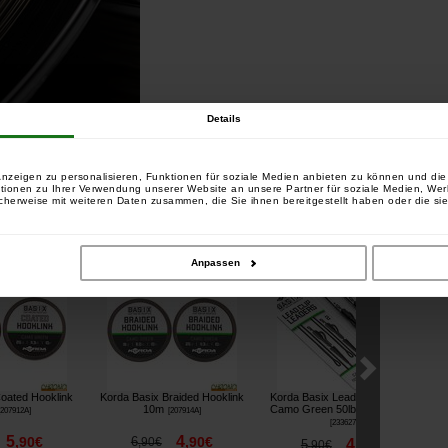
Details
ft von 0,35 mm oder 0,40 mm erhältlich, die die meisten
 wird auf 1000-m-Spulen geliefert.
nzeigen zu personalisieren, Funktionen für soziale Medien anbieten zu können und die 
tionen zu Ihrer Verwendung unserer Website an unsere Partner für soziale Medien, We
cherweise mit weiteren Daten zusammen, die Sie ihnen bereitgestellt haben oder die si
sind:
tikel gekauft haben, haben auch gekauft:
Anpassen
oated Hooklink
Korda Basix Braided Hooklink
Korda Basix Lead Clip Leader
K
10m
Camo Green 50lbs 50cm (x2)
P
207912A
]
[
207914A
]
[
233627
]
5
4
,
90
€
6
,
90
€
,
90
€
4
5
,
90
€
,
90
€