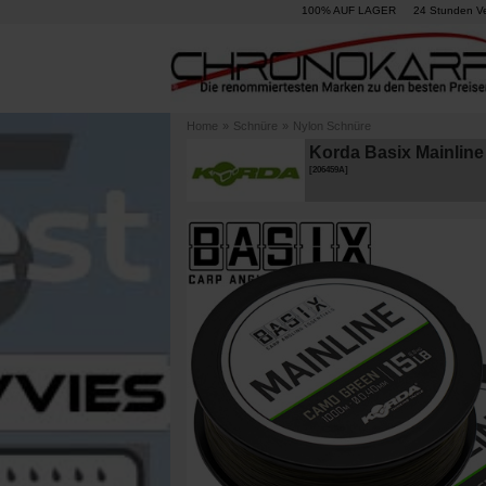
100% AUF LAGER
24 Stunden V
Home
»
Schnüre
»
Nylon Schnüre
Korda Basix Mainlin
[
206459A
]