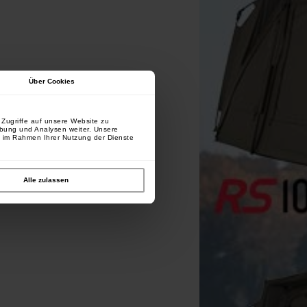
Über Cookies
Zugriffe auf unsere Website zu
rbung und Analysen weiter. Unsere
e im Rahmen Ihrer Nutzung der Dienste
Alle zulassen
orda Basix Lead Clip Action
Korda Basix Baiting
ack Camo Green (x5)
Needle
[
233628
]
[
233630
]
7
4
8
,
90
€
,
50
€
,
90
€