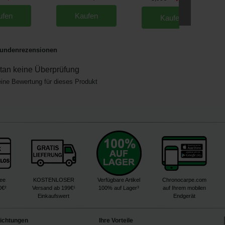
ufen
Kaufen
Kaufen
undenrezensionen
an keine Überprüfung
eine Bewertung für dieses Produkt
ree
KOSTENLOSER
Verfügbare Artikel
Chronocarpe.com
0€²
Versand ab 199€¹
100% auf Lager³
auf Ihrem mobilen
Einkaufswert
Endgerät
lichtungen
Ihre Vorteile