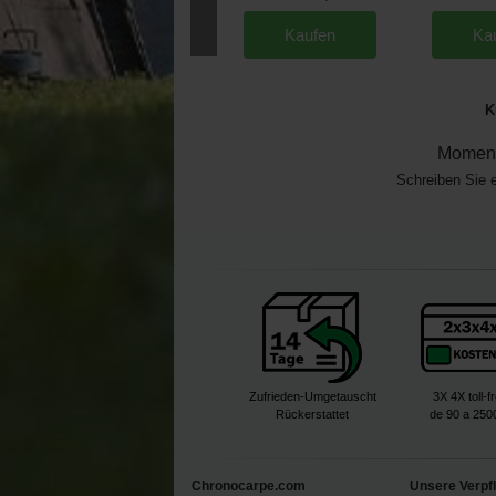
Kaufen
Ka
K
Moment
Schreiben Sie 
Zufrieden-Umgetauscht
3X 4X toll-f
Rückerstattet
de 90 a 250
Chronocarpe.com
Unsere Verpf