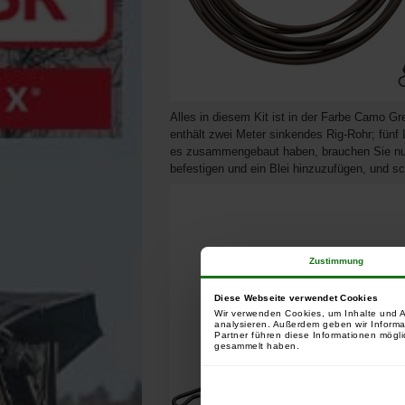
Alles in diesem Kit ist in der Farbe Camo G
enthält zwei Meter sinkendes Rig-Rohr; fünf 
es zusammengebaut haben, brauchen Sie nur
befestigen und ein Blei hinzuzufügen, und s
Zustimmung
Diese Webseite verwendet Cookies
Wir verwenden Cookies, um Inhalte und A
analysieren. Außerdem geben wir Informa
Partner führen diese Informationen mögli
gesammelt haben.