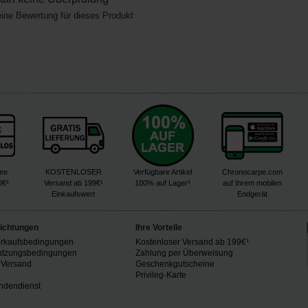
eine Bewertung für dieses Produkt
ree
KOSTENLOSER
Verfügbare Artikel
Chronocarpe.com
0€²
Versand ab 199€¹
100% auf Lager³
auf Ihrem mobilen
Einkaufswert
Endgerät
lichtungen
Ihre Vorteile
erkaufsbedingungen
Kostenloser Versand ab 199€¹
utzungsbedingungen
Zahlung per Überweisung
 Versand
Geschenkgutscheine
n
Privileg-Karte
ndendienst