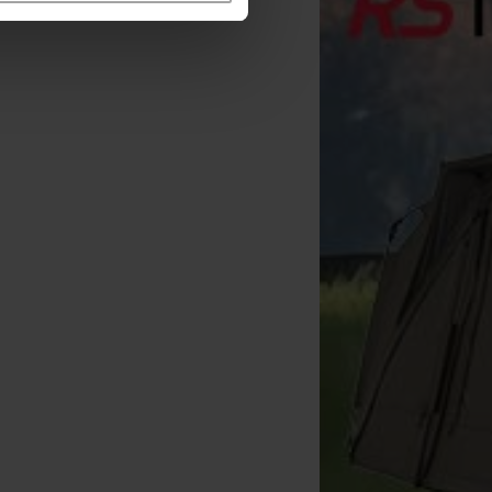
Korda Basix Baiting
Needle
[
233630
]
4
,
50
€
Kaufen