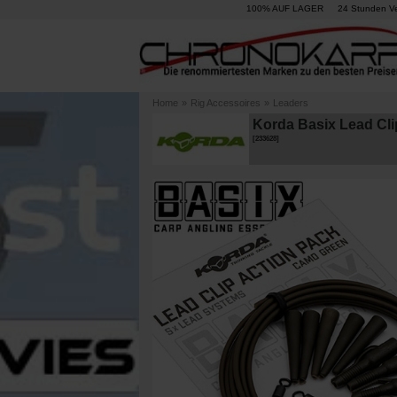
100% AUF LAGER
24 Stunden V
Home
»
Rig Accessoires
»
Leaders
Korda Basix Lead Cli
[
233628
]