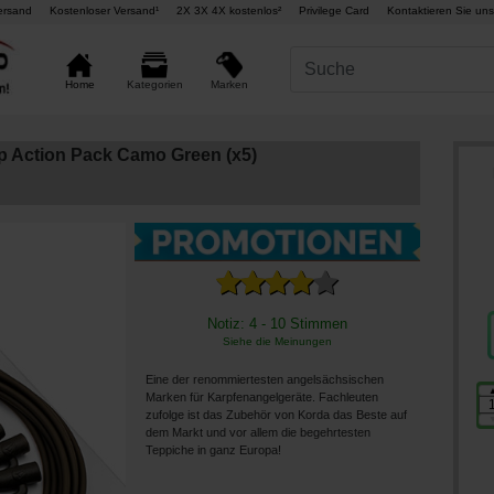
ersand
Kostenloser Versand¹
2X 3X 4X kostenlos²
Privilege Card
Kontaktieren Sie uns
Marken
Home
Kategorien
p Action Pack Camo Green (x5)
Notiz: 4 - 10 Stimmen
Siehe die Meinungen
Eine der renommiertesten angelsächsischen
Marken für Karpfenangelgeräte. Fachleuten
zufolge ist das Zubehör von Korda das Beste auf
dem Markt und vor allem die begehrtesten
Teppiche in ganz Europa!