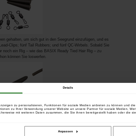
reen gehalten, um sich gut in den Seegrund einzufügen, und es
Lead-Clips; fünf Tail Rubbers; und fünf QC-Wirbels. Sobald Sie
 noch ein Rig – wie das BASIX Ready Tied Hair Rig – zu
chon können Sie loswerfen.
Details
nzeigen zu personalisieren, Funktionen für soziale Medien anbieten zu können und die 
tionen zu Ihrer Verwendung unserer Website an unsere Partner für soziale Medien, We
cherweise mit weiteren Daten zusammen, die Sie ihnen bereitgestellt haben oder die si
Anpassen