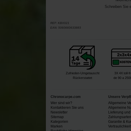
Schreiben Sie 
REF:
KBX021
EAN:
5060660633883
Zufrieden-Umgetauscht
3X 4X toll-f
Rückerstattet
de 90 a 250
Chronocarpe.com
Unsere Verpf
Wer sind wir?
Allgemeine V
Kontaktieren Sie uns
Allgemeine N
Newsletter
Lieferung und
Sitemap
Zahlungsarte
Kategorien
Garantie & Ku
Marken
Vertraulichkeit