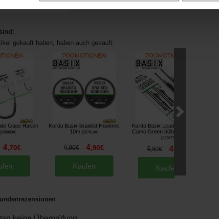
sind:
tikel gekauft haben, haben auch gekauft:
ide Gape Haken
Korda Basix Braided Hooklink
Korda Basix Lead Clip Leader
10m
Camo Green 50lbs 50cm (x2)
[
209883A
]
[
207914A
]
[
233627
]
4
4
,
70
€
6
,
90
€
,
90
€
4
5
,
90
€
,
90
€
ufen
Kaufen
Kaufen
undenrezensionen
an keine Überprüfung