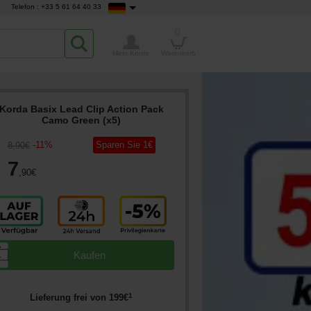
Telefon : +33 5 61 64 40 33
0
Mein Konto
Warenkorb
Korda Basix Lead Clip Action Pack
Camo Green (x5)
-
11
%
Sparen Sie
1
€
8
,90
€
7
,90
€
▲
Kaufen
▼
1
Lieferung frei von
199
€