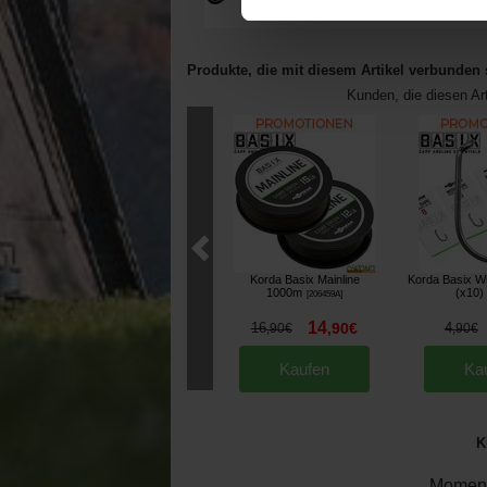
Produkte, die mit diesem Artikel verbunden 
Kunden, die diesen Ar
Korda Basix Mainline
Korda Basix W
1000m
(x10)
[
206459A
]
14
16
,
90
€
4
,
90
€
,
90
€
Kaufen
Ka
K
Moment