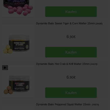
Kaufen
Dynamite Baits Sweet Tiger & Corn Wafter 15mm
[
244280
]
6
,
90
€
Kaufen
Dynamite Baits Hot Crab & Krill Wafter 15mm
[
244276
]
6
,
90
€
Kaufen
Dynamite Baits Peppered Squid Wafter 15mm
[
244270
]