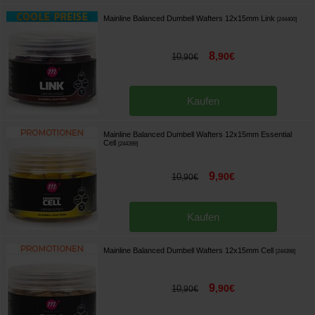
Mainline Balanced Dumbell Wafters 12x15mm Link
[
244400
]
8
,
90
€
10
,
90
€
Kaufen
Mainline Balanced Dumbell Wafters 12x15mm Essential
Cell
[
244399
]
9
,
90
€
10
,
90
€
Kaufen
Mainline Balanced Dumbell Wafters 12x15mm Cell
[
244398
]
9
,
90
€
10
,
90
€