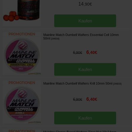
14
,
90
€
Kaufen
Mainline Match Dumbell Wafters Essential Cell 10mm
50ml
[
244016
]
6
,
40
€
6
,
90
€
Kaufen
Mainline Match Dumbell Wafters Krill 10mm 50ml
[
244015
]
6
,
40
€
6
,
90
€
Kaufen
Mainline Clones Barrel Wafters Tiger Nut 10x14mm