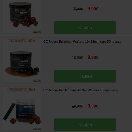
9
,
90
€
10
,
90
€
Kaufen
CC Moore Belachan Wafters 10x14mm (pro 50)
[
243810
]
9
,
90
€
10
,
90
€
Kaufen
CC Moore Pacific Tuna Air Ball Wafters 18mm
[
243806
]
9
,
90
€
10
,
90
€
Kaufen