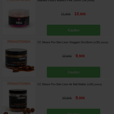
Mainline Fluoro Wafters Pink 15mm Cell
[
244358
]
10
,
90
€
11
,
90
€
Kaufen
CC Moore Pro-Stim Liver Glugged 15x18mm (x35)
[
244125
]
9
,
90
€
10
,
90
€
Kaufen
CC Moore Pro-Stim Liver Air Ball Wafter (x35)
[
244124
]
9
,
90
€
10
,
90
€