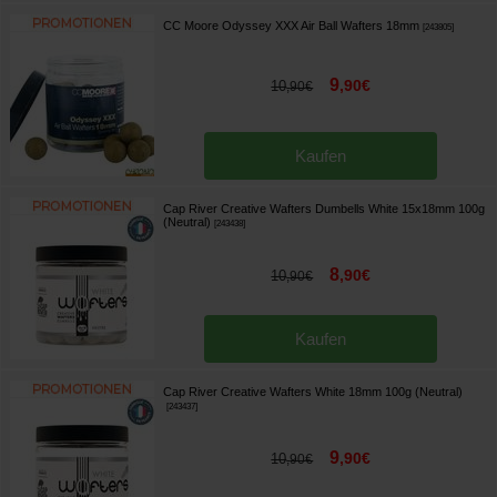
CC Moore Odyssey XXX Air Ball Wafters 18mm
[
243805
]
9
,
90
€
10
,
90
€
Kaufen
Cap River Creative Wafters Dumbells White 15x18mm 100g
(Neutral)
[
243438
]
8
,
90
€
10
,
90
€
Kaufen
Cap River Creative Wafters White 18mm 100g (Neutral)
[
243437
]
9
,
90
€
10
,
90
€