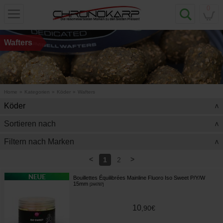
0
Wafters
Home
»
Kategorien
»
Köder
»
Wafters
Köder
>
Sortieren nach
>
Filtern nach Marken
>
<
>
1
2
Bouillettes Équilibrées Mainline Fluoro Iso Sweet P/Y/W
15mm
[
244787
]
10
,
90
€