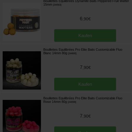
Bouillettes Equilibrées Dynamite Baits Peppered Fruit Wafter
15mm
[
244563
]
6
,
90
€
Kaufen
Bouillettes Equilibrées Pro Elite Baits Customizable Fluo
Blanc 14mm 80g
[
244600
]
7
,
90
€
Kaufen
Bouillettes Equilibrées Pro Elite Baits Customizable Fluo
Rose 14mm 80g
[
244599
]
7
,
90
€