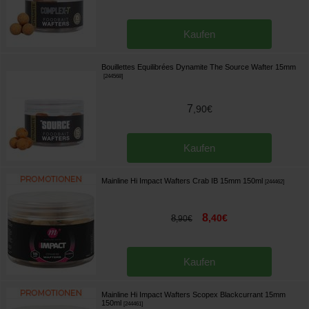
Kaufen
Bouillettes Equilibrées Dynamite The Source Wafter 15mm
[
244568
]
7
,
90
€
Kaufen
Mainline Hi Impact Wafters Crab IB 15mm 150ml
[
244462
]
8
,
40
€
8
,
90
€
Kaufen
Mainline Hi Impact Wafters Scopex Blackcurrant 15mm
150ml
[
244461
]