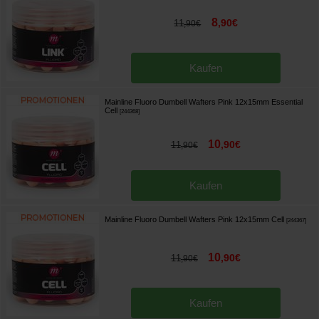
8
,
90
€
11
,
90
€
Kaufen
Mainline Fluoro Dumbell Wafters Pink 12x15mm Essential
Cell
[
244368
]
10
,
90
€
11
,
90
€
Kaufen
Mainline Fluoro Dumbell Wafters Pink 12x15mm Cell
[
244367
]
10
,
90
€
11
,
90
€
Kaufen