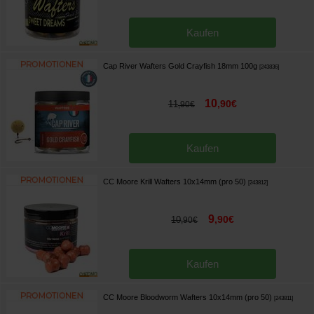
Kaufen
Cap River Wafters Gold Crayfish 18mm 100g
[
243836
]
10
,
90
€
11
,
90
€
Kaufen
CC Moore Krill Wafters 10x14mm (pro 50)
[
243812
]
9
,
90
€
10
,
90
€
Kaufen
CC Moore Bloodworm Wafters 10x14mm (pro 50)
[
243811
]