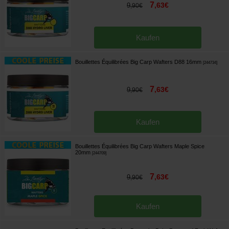
7
,
63
€
9
,
90
€
Kaufen
Bouillettes Équilibrées Big Carp Wafters D88 16mm
[
244734
]
7
,
63
€
9
,
90
€
Kaufen
Bouillettes Équilibrées Big Carp Wafters Maple Spice
20mm
[
244709
]
7
,
63
€
9
,
90
€
Kaufen