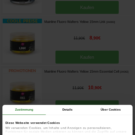
Kaufen
Mainline Fluoro Wafters Yellow 15mm Link
[
244363
]
8
,
90
€
11
,
90
€
Kaufen
Mainline Fluoro Wafters Yellow 15mm Essential Cell
[
244362
]
10
,
90
€
11
,
90
€
Kaufen
Zustimmung
Details
Über Cookies
Mainline Fluoro Wafters Yellow 15mm Cell
[
244361
]
Diese Webseite verwendet Cookies
Wir verwenden Cookies, um Inhalte und Anzeigen zu personalisieren,
Funktionen für soziale Medien anbieten zu können und die Zugriffe auf unsere