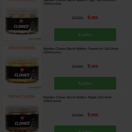
150ml
[
244008
]
9
,
90
€
10
,
90
€
Kaufen
Mainline Clones Barrel Wafters Sweetcorn 10x14mm
150ml
[
244007
]
9
,
90
€
10
,
90
€
Kaufen
Mainline Clones Barrel Wafters Maple 10x14mm
150ml
[
244006
]
9
,
90
€
10
,
90
€
Kaufen