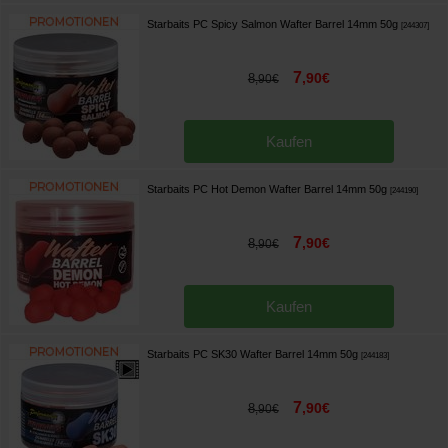
Starbaits PC Spicy Salmon Wafter Barrel 14mm 50g
[
244307
]
7
,
90
€
8
,
90
€
Kaufen
Starbaits PC Hot Demon Wafter Barrel 14mm 50g
[
244190
]
7
,
90
€
8
,
90
€
Kaufen
Starbaits PC SK30 Wafter Barrel 14mm 50g
[
244183
]
7
,
90
€
8
,
90
€