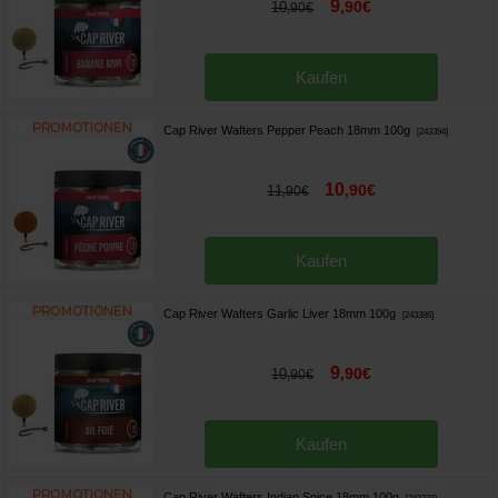
9
,
90
€
10
,
90
€
Kaufen
Cap River Wafters Pepper Peach 18mm 100g
[
243394
]
10
,
90
€
11
,
90
€
Kaufen
Cap River Wafters Garlic Liver 18mm 100g
[
243386
]
9
,
90
€
10
,
90
€
Kaufen
Cap River Wafters Indian Spice 18mm 100g