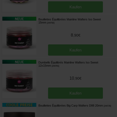
Kaufen
Bouillettes Équilibrées Mainline Wafters Iso Sweet
15mm
[
244782
]
8
,
90
€
Kaufen
Dumbells Équilibrés Mainline Wafters Iso Sweet
12x15mm
[
244781
]
10
,
90
€
Kaufen
Bouillettes Équilibrées Big Carp Wafters D88 20mm
[
244735
]