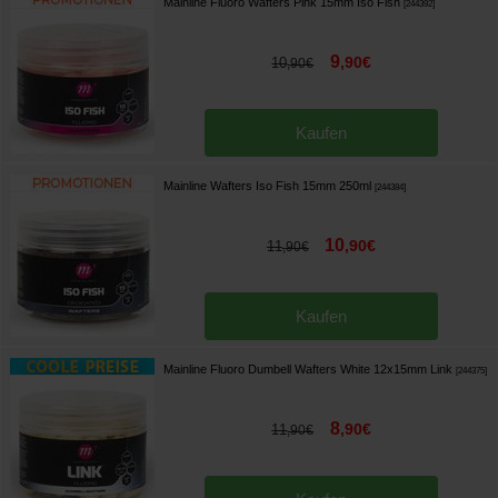
Mainline Fluoro Wafters Pink 15mm Iso Fish
[
244392
]
9
,
90
€
10
,
90
€
Kaufen
Mainline Wafters Iso Fish 15mm 250ml
[
244384
]
10
,
90
€
11
,
90
€
Kaufen
Mainline Fluoro Dumbell Wafters White 12x15mm Link
[
244375
]
8
,
90
€
11
,
90
€