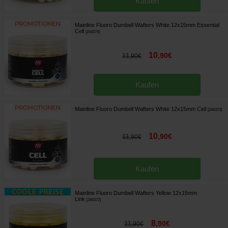
Kaufen
Mainline Fluoro Dumbell Wafters White 12x15mm Essential
Cell
[
244374
]
10
,
90
€
11
,
90
€
Kaufen
Mainline Fluoro Dumbell Wafters White 12x15mm Cell
[
244373
]
10
,
90
€
11
,
90
€
Kaufen
Mainline Fluoro Dumbell Wafters Yellow 12x15mm
Link
[
244372
]
8
,
90
€
11
,
90
€