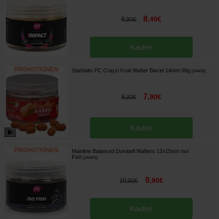
8
,
40
€
8
,
90
€
Kaufen
Starbaits PC Crayzi Fruit Wafter Barrel 14mm 50g
[
244420
]
7
,
90
€
8
,
90
€
Kaufen
Mainline Balanced Dumbell Wafters 12x15mm Iso
Fish
[
244401
]
9
,
90
€
10
,
90
€
Kaufen