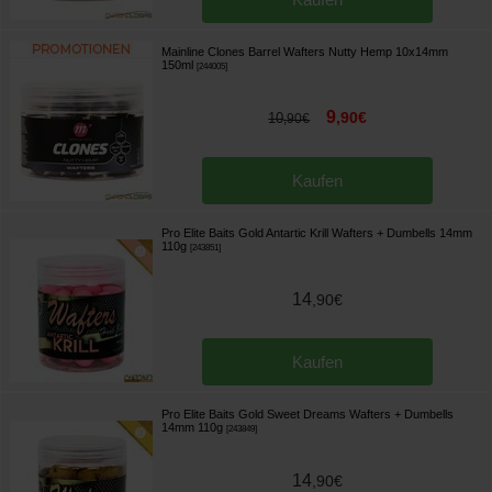
Mainline Clones Barrel Wafters Nutty Hemp 10x14mm
150ml
[
244005
]
9
,
90
€
10
,
90
€
Kaufen
Pro Elite Baits Gold Antartic Krill Wafters + Dumbells 14mm
110g
[
243851
]
14
,
90
€
Kaufen
Pro Elite Baits Gold Sweet Dreams Wafters + Dumbells
14mm 110g
[
243849
]
14
,
90
€