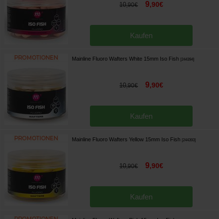
9
,
90
€
10
,
90
€
Kaufen
Mainline Fluoro Wafters White 15mm Iso Fish
[
244394
]
9
,
90
€
10
,
90
€
Kaufen
Mainline Fluoro Wafters Yellow 15mm Iso Fish
[
244393
]
9
,
90
€
10
,
90
€
Kaufen