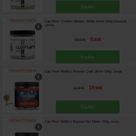
Kaufen
Cap River Creative Wafters White 14mm 100g (Neutral)
[
243436
]
9
,
90
€
10
,
90
€
Kaufen
Cap River Wafters Monster Crab 18mm 100g
[
243410
]
10
,
90
€
11
,
90
€
Kaufen
Cap River Wafters Banana Kiwi 18mm 100g
[
243402
]