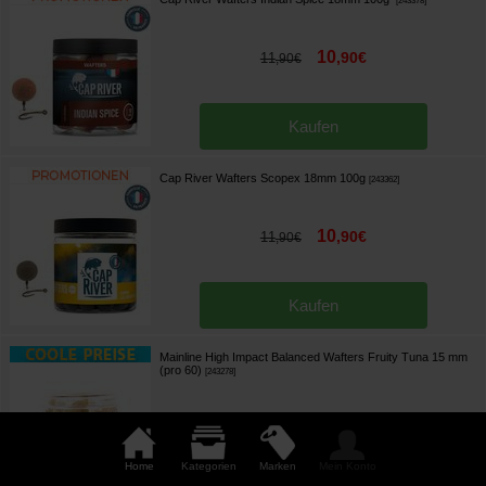
[
243378
]
10
,
90
€
11
,
90
€
Kaufen
Cap River Wafters Scopex 18mm 100g
[
243362
]
10
,
90
€
11
,
90
€
Kaufen
Mainline High Impact Balanced Wafters Fruity Tuna 15 mm
(pro 60)
[
243278
]
8
,
73
€
11
,
90
€
Home
Kategorien
Marken
Mein Konto
Kaufen