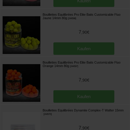
Kaufen
Bouillettes Equilibrées Pro Elite Baits Customizable Fluo
Jaune 14mm 80g
[
244598
]
7
,
90
€
Kaufen
Bouillettes Equilibrées Pro Elite Baits Customizable Fluo
Orange 14mm 80g
[
244597
]
7
,
90
€
Kaufen
Bouillettes Equilibrées Dynamite Complex-T Wafter 15mm
[
244570
]
7
,
90
€