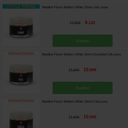
Mainline Fluoro Wafters White 15mm Link
[
244366
]
9
,
12
€
11
,
90
€
Kaufen
Mainline Fluoro Wafters White 15mm Essential Cell
[
244365
]
10
,
90
€
11
,
90
€
Kaufen
Mainline Fluoro Wafters White 15mm Cell
[
244364
]
10
,
90
€
11
,
90
€