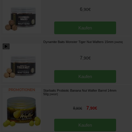
6
,
90
€
Kaufen
Dynamite Baits Monster Tiger Nut Wafters 15mm
[
244259
]
7
,
90
€
Kaufen
Starbaits Probiotic Banana Nut Wafter Barrel 14mm
50g
[
244197
]
7
,
90
€
8
,
90
€
Kaufen