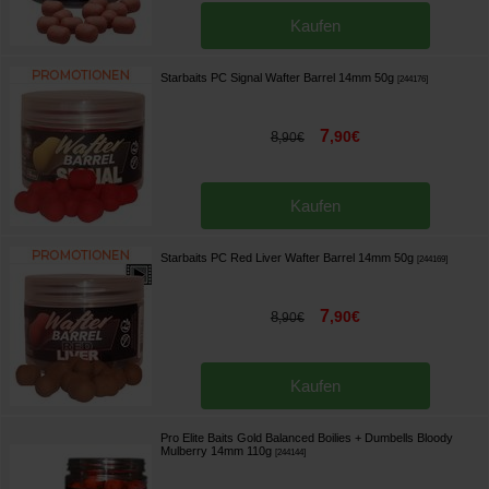
Kaufen
Starbaits PC Signal Wafter Barrel 14mm 50g
[
244176
]
7
,
90
€
8
,
90
€
Kaufen
Starbaits PC Red Liver Wafter Barrel 14mm 50g
[
244169
]
7
,
90
€
8
,
90
€
Kaufen
Pro Elite Baits Gold Balanced Boilies + Dumbells Bloody
Mulberry 14mm 110g
[
244144
]