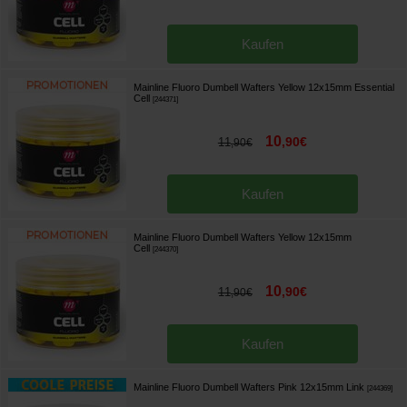
Kaufen
Mainline Fluoro Dumbell Wafters Yellow 12x15mm Essential
Cell
[
244371
]
10
,
90
€
11
,
90
€
Kaufen
Mainline Fluoro Dumbell Wafters Yellow 12x15mm
Cell
[
244370
]
10
,
90
€
11
,
90
€
Kaufen
Mainline Fluoro Dumbell Wafters Pink 12x15mm Link
[
244369
]