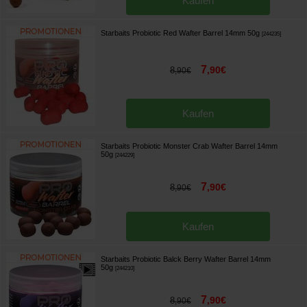
Kaufen
Starbaits Probiotic Red Wafter Barrel 14mm 50g
[
244235
]
7
,
90
€
8
,
90
€
Kaufen
Starbaits Probiotic Monster Crab Wafter Barrel 14mm
50g
[
244229
]
7
,
90
€
8
,
90
€
Kaufen
Starbaits Probiotic Balck Berry Wafter Barrel 14mm
50g
[
244210
]
7
,
90
€
8
,
90
€