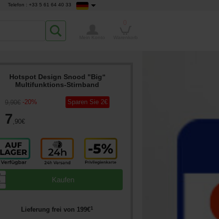
Telefon : +33 5 61 64 40 33
0
Mein Konto
Warenkorb
Hotspot Design Snood "Big“
Multifunktions-Stirnband
-
20
%
Sparen Sie
2
€
9
,90
€
7
,90
€
▲
Kaufen
▼
1
Lieferung frei von
199
€