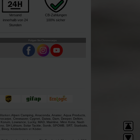
Versand
CB-Zahlungen
innerhalb von 24
100% sicher
Stunden
Folgen Sie Chronocarpe
 Marken.
Alpen Camping
,
Anaconda
,
Anatec
,
Aqua Products
,
nocarpe
,
Crewsaver
,
Cygnet
,
Daiwa
,
Dam
,
Deeper
,
Delkim
,
,
Korum
,
Lowrance
,
Lucky
,
MAD
,
Mainline
,
Minn Kota
,
Nash
ano
,
SH Lithium
,
Solar Tackle
,
Sonik
,
SPOMB
,
SRT
,
Starbaits
,
,
Bivvy
,
Köderboten
et
Köder
.