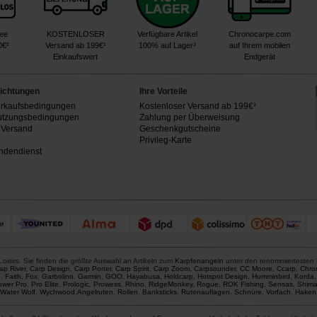
ree
KOSTENLOSER
Verfügbare Artikel
Chronocarpe.com
0€²
Versand ab 199€¹
100% auf Lager³
auf Ihrem mobilen
Einkaufswert
Endgerät
lichtungen
Ihre Vorteile
erkaufsbedingungen
Kostenloser Versand ab 199€¹
utzungsbedingungen
Zahlung per Überweisung
 Versand
Geschenkgutscheine
n
Privileg-Karte
ndendienst
oisirs. Sie finden die größte Auswahl an Artikeln zum
Karpfenangeln
unter den renommiertesten
ap River
,
Carp Design
,
Carp Porter
,
Carp Spirit
,
Carp Zoom
,
Carpsounder
,
CC Moore
,
Ccarp
,
Chro
p
,
Faith
,
Fox
,
Garbolino
,
Garmin
,
GOO
,
Hayabusa
,
Holdcarp
,
Hotspot Design
,
Humminbird
,
Korda
ower Pro
,
Pro Elite
,
Prologic
,
Prowess
,
Rhino
,
RidgeMonkey
,
Rogue
,
ROK Fishing
,
Sensas
,
Shim
Water Wolf
,
Wychwood
.
Angelruten
,
Rollen
,
Banksticks
,
Rutenauflagen
,
Schnüre
,
Vorfach
,
Haken