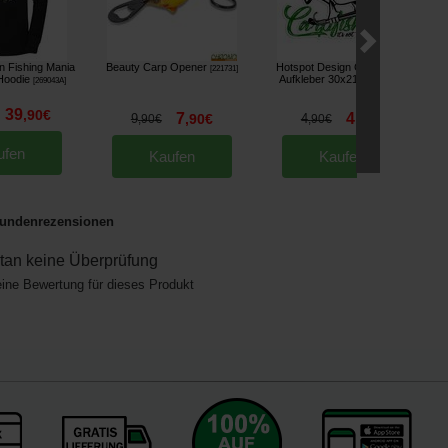
n Fishing Mania
Beauty Carp Opener
Hotspot Design Carpfishing
[
221731
]
Hoodie
Aufkleber 30x21cm
[
269043A
]
[
261061
]
39
,
90
€
7
4
9
,
90
€
4
,
40
€
,
90
€
,
90
€
ufen
Kaufen
Kaufen
undenrezensionen
an keine Überprüfung
eine Bewertung für dieses Produkt