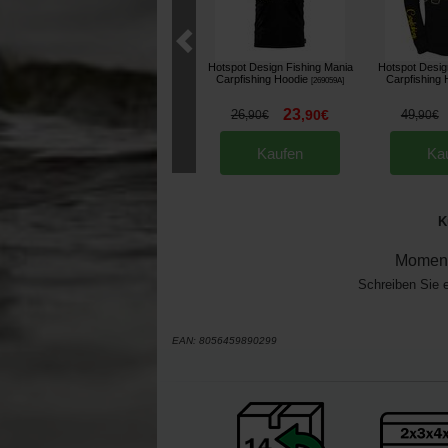
Hotspot Design Fishing Mania
Hotspot Desig
Carpfishing Hoodie
Carpfishing 
[
269059A
]
23
26
,
90
€
49
,
90
€
,
90
€
Kaufen
Ka
K
Moment
Schreiben Sie 
EAN:
8056459890299