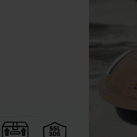
Korda Sun Screen SPF50
Hotspot Design Hose
Hotspot Design Hoo
50ml
Carpfishing Eco 2.0
Carpfishing Mania
[
221763
]
[
269038A
]
Green
[
269055A
]
34
44
44
,
90
€
49
,
90
,
90
€
,
90
€
6
7
,
40
€
,
90
€
Kaufen
Kaufen
Kaufen