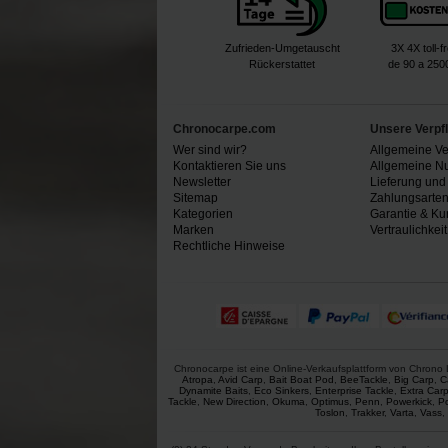
Zufrieden-Umgetauscht
3X 4X toll-f
Rückerstattet
de 90 a 250
Chronocarpe.com
Unsere Verpf
Wer sind wir?
Allgemeine V
Kontaktieren Sie uns
Allgemeine N
Newsletter
Lieferung und
Sitemap
Zahlungsarte
Kategorien
Garantie & Ku
Marken
Vertraulichkeit
Rechtliche Hinweise
Chronocarpe ist eine Online-Verkaufsplattform von Chrono L
Atropa
,
Avid Carp
,
Bait Boat Pod
,
BeeTackle
,
Big Carp
,
C
Dynamite Baits
,
Eco Sinkers
,
Enterprise Tackle
,
Extra Car
Tackle
,
New Direction
,
Okuma
,
Optimus
,
Penn
,
Powerkick
,
P
Toslon
,
Trakker
,
Varta
,
Vass
,