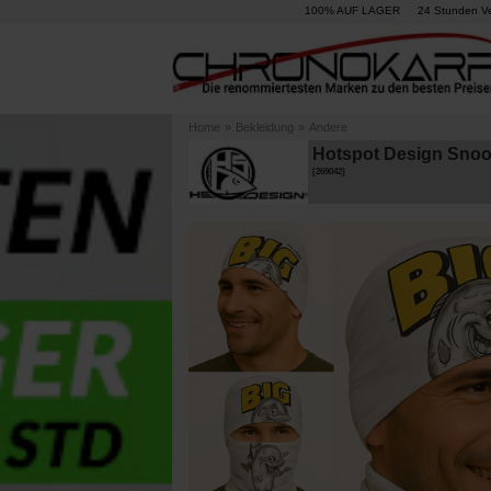
100% AUF LAGER
24 Stunden V
Home
»
Bekleidung
»
Andere
Hotspot Design Snood
[
269042
]