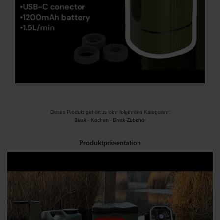
Dieses Produkt gehört zu den folgenden Kategorien:
Bivak
-
Kochen
-
Bivak-Zubehör
Produktpräsentation