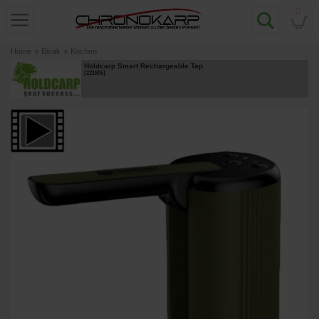
0
Home
»
Bivak
»
Kochen
Holdcarp Smart Rechargeable Tap
[
221805
]