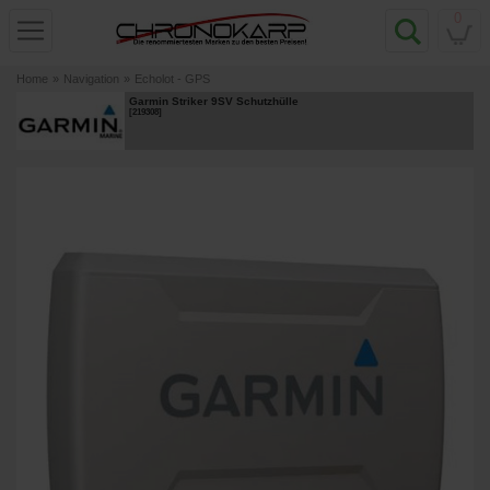
0
Home
»
Navigation
»
Echolot - GPS
Garmin Striker 9SV Schutzhülle
[
219308
]