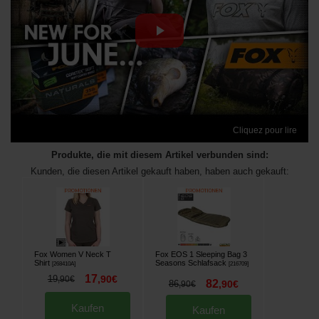
Cliquez pour lire
Produkte, die mit diesem Artikel verbunden sind:
Kunden, die diesen Artikel gekauft haben, haben auch gekauft:
Fox Women V Neck T
Fox EOS 1 Sleeping Bag 3
Shirt
Seasons Schlafsack
[
268410A
]
[
216709
]
17
19
,
90
€
,
90
€
82
86
,
90
€
,
90
€
Kaufen
Kaufen