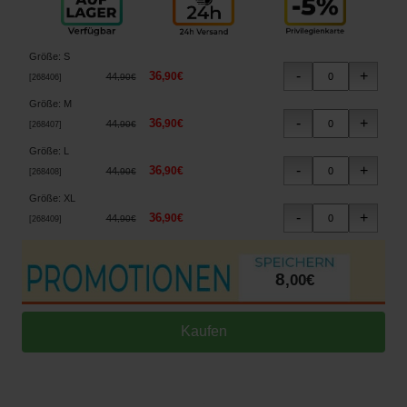
Größe
:
S
36
,
90
€
44
,
90
€
[
268406
]
Größe
:
M
36
,
90
€
44
,
90
€
[
268407
]
Größe
:
L
36
,
90
€
44
,
90
€
[
268408
]
Größe
:
XL
36
,
90
€
44
,
90
€
[
268409
]
8
,
00
€