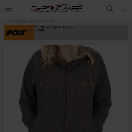
0
Home
»
Bekleidung
»
Sweatshirts
Fox Women Zipped Hoodie
[
268406A
]