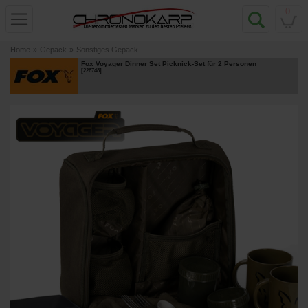
0
Home
»
Gepäck
»
Sonstiges Gepäck
Fox Voyager Dinner Set Picknick-Set für 2 Personen
[
226748
]