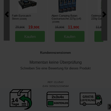
Faith Eurocatch
Alpen Camping Butan
Optimus Gas Ca
Stove
Gaskartusche 227g (x4)
220g Gaskartus
[
221835
]
[
221689
]
19
11
9
29
,
90
€
16
,
90
€
11
,
90
€
,
90
€
,
90
€
Kaufen
Kaufen
Kau
Kundenrezensionen
Momentan keine Überprüfung
Schreiben Sie eine Bewertung für dieses Produkt
REF:
CLU543
EAN:
5056212194544