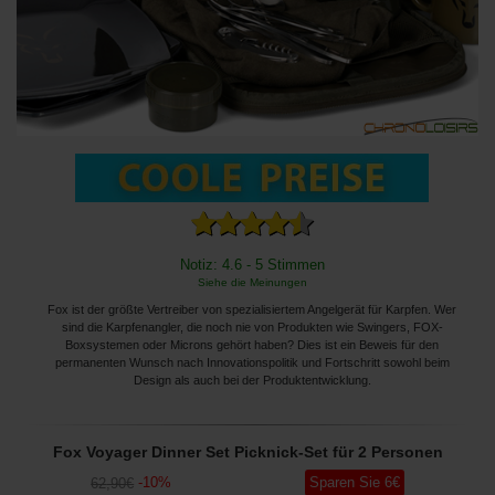
Notiz: 4.6 - 5 Stimmen
Siehe die Meinungen
Fox ist der größte Vertreiber von spezialisiertem Angelgerät für Karpfen. Wer
sind die Karpfenangler, die noch nie von Produkten wie Swingers, FOX-
Boxsystemen oder Microns gehört haben? Dies ist ein Beweis für den
permanenten Wunsch nach Innovationspolitik und Fortschritt sowohl beim
Design als auch bei der Produktentwicklung.
Fox Voyager Dinner Set Picknick-Set für 2 Personen
-
10
%
Sparen Sie
6
€
62
,90
€