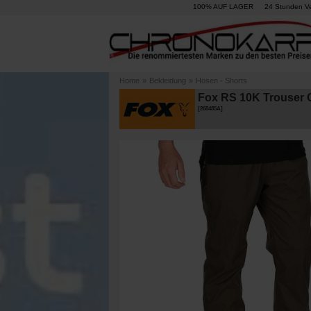
100% AUF LAGER
24 Stunden V
Home
»
Bekleidung
»
Hosen - Shorts
Fox RS 10K Trouser
[
268485A
]