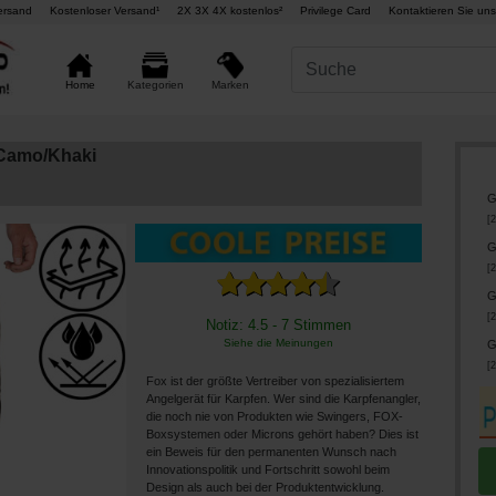
ersand
Kostenloser Versand¹
2X 3X 4X kostenlos²
Privilege Card
Kontaktieren Sie uns
Marken
Home
Kategorien
 Camo/Khaki
G
[
2
G
[
2
G
[
2
Notiz: 4.5 - 7 Stimmen
Siehe die Meinungen
G
[
2
Fox ist der größte Vertreiber von spezialisiertem
Angelgerät für Karpfen. Wer sind die Karpfenangler,
die noch nie von Produkten wie Swingers, FOX-
Boxsystemen oder Microns gehört haben? Dies ist
ein Beweis für den permanenten Wunsch nach
Innovationspolitik und Fortschritt sowohl beim
Design als auch bei der Produktentwicklung.