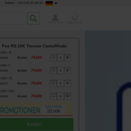
Telefon : +33 5 61 64 40 33
0
Mein Konto
Warenkorb
Fox RS 10K Trouser Camo/Khaki
röße
:
M
74
,
90
€
84
,
90
€
68485
]
röße
:
L
74
,
90
€
84
,
90
€
68486
]
röße
:
XL
74
,
90
€
84
,
90
€
68487
]
röße
:
XXL
74
,
90
€
84
,
90
€
68488
]
10
,
00
€