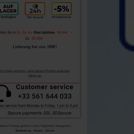
+
2
x
37
,
45
€
1
Lieferung frei von
199
€
Ich habe gesehen, dass dieses Produkt anderswo
billiger ist.
ieses Produkt gehört zu den folgenden Kategorien:
Bekleidung
-
Hosen - Shorts