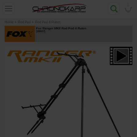
0
Home
»
Rod Pod
»
Rod Pod 4 Ruten
Fox Ranger MKII Rod Pod 4 Ruten
[
205517
]