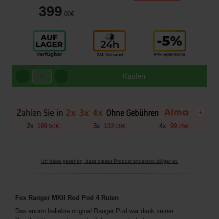
399
,00
€
Kaufen
+
2
x
199
3
x
133
4
x
99
,
50
€
,
00
€
,
75
€
Ich habe gesehen, dass dieses Produkt anderswo billiger ist.
Fox Ranger MKII Rod Pod 4 Ruten
Das enorm beliebte original Ranger Pod war dank seiner