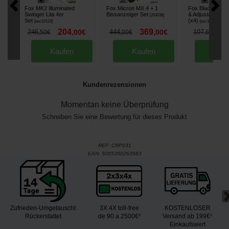
Fox MK2 Illuminated
Fox Micron MX 4 + 1
Fox Black Label
Swinger Lila 4er
Bissanzeiger Set
& Adjustable Ho
[
203038
]
Set
(x4)
[
esc10123
]
[
esc14507
]
204
369
9
246
,
00
€
444
,
00
€
107
,
50
€
,
00
€
,
60
€
Kaufen
Kaufen
Kau
Kundenrezensionen
Momentan keine Überprüfung
Schreiben Sie eine Bewertung für dieses Produkt
REF:
CRP031
EAN:
5055350263983
Zufrieden-Umgetauscht
3X 4X toll-free
KOSTENLOSER
Rückerstattet
de 90 a 2500€²
Versand ab 199€¹
Einkaufswert