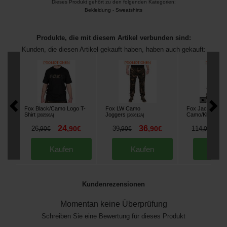
Dieses Produkt gehört zu den folgenden Kategorien:
Bekleidung
-
Sweatshirts
Produkte, die mit diesem Artikel verbunden sind:
Kunden, die diesen Artikel gekauft haben, haben auch gekauft:
Fox Black/Camo Logo T-
Fox LW Camo
Fox Jacket RS 
Shirt
Joggers
Camo/Khaki
[
268596A
]
[
268612A
]
[
268
24
36
9
26
,
90
€
39
,
90
€
114
,
90
€
,
90
€
,
00
€
Kaufen
Kaufen
Kau
Kundenrezensionen
Momentan keine Überprüfung
Schreiben Sie eine Bewertung für dieses Produkt