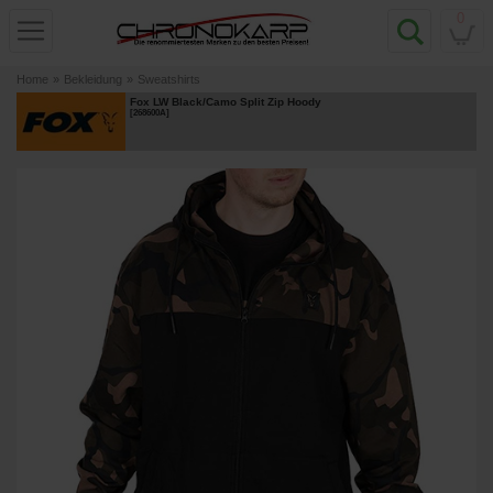
0
Home
»
Bekleidung
»
Sweatshirts
Fox LW Black/Camo Split Zip Hoody
[
268600A
]