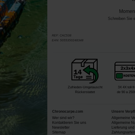
Moment
Schreiben Sie 
REF:
CAC538
EAN:
5055350248348
Zufrieden-Umgetauscht
3X 4X toll-f
Rückerstattet
de 90 a 250
Chronocarpe.com
Unsere Verpf
Wer sind wir?
Allgemeine V
Kontaktieren Sie uns
Allgemeine N
Newsletter
Lieferung und
Sitemap
Zahlungsarte