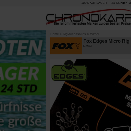
100% AUF LAGER
24 Stunden V
Home
»
Rig Accessoires
»
Wirbel
Fox Edges Micro Rig 
[
230992
]