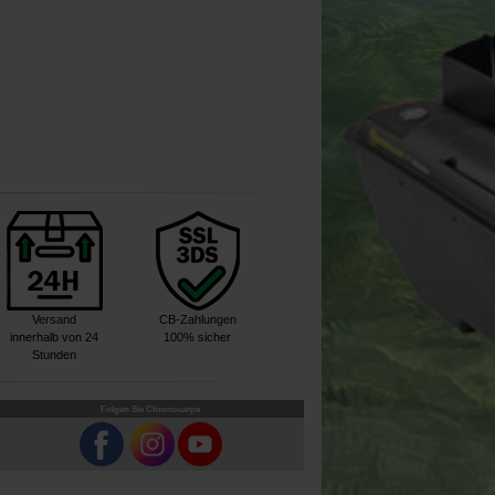
Versand
CB-Zahlungen
innerhalb von 24
100% sicher
Stunden
Folgen Sie Chronocarpe