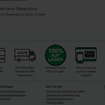
an keine Überprüfung
eine Bewertung für dieses Produkt
ree
KOSTENLOSER
Verfügbare Artikel
Chronocarpe.com
0€²
Versand ab 199€¹
100% auf Lager³
auf Ihrem mobilen
Einkaufswert
Endgerät
lichtungen
Ihre Vorteile
erkaufsbedingungen
Kostenloser Versand ab 199€¹
utzungsbedingungen
Zahlung per Überweisung
 Versand
Geschenkgutscheine
n
Privileg-Karte