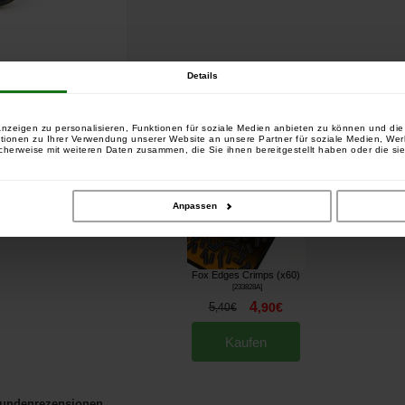
Details
sind:
tikel gekauft haben, haben auch gekauft:
nzeigen zu personalisieren, Funktionen für soziale Medien anbieten zu können und die 
tionen zu Ihrer Verwendung unserer Website an unsere Partner für soziale Medien, We
cherweise mit weiteren Daten zusammen, die Sie ihnen bereitgestellt haben oder die si
Anpassen
Fox Edges Crimps (x60)
[
233828A
]
4
5
,
90
€
,
40
€
Kaufen
undenrezensionen