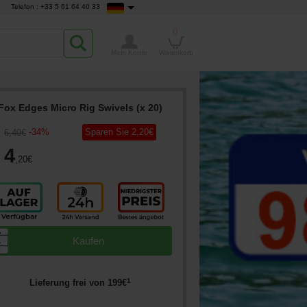
Telefon : +33 5 61 64 40 33
0
Mein Konto
Warenkorb
Fox Edges Micro Rig Swivels (x 20)
-
34
%
Sparen Sie
2
,20
€
6
,40
€
4
,20
€
▲
Kaufen
▼
1
Lieferung frei von
199
€