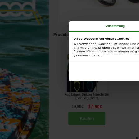
Zustimmung
Produkte, die mit diesem Artikel verbunden 
Diese Webseite verwendet Cookies
Kunden, die diesen Ar
Wir verwenden Cookies, um Inhalte und A
analysieren. Außerdem geben wir Informa
Partner führen diese Informationen mögli
gesammelt haben.
Fox Edges Deluxe Needle Set
(5er Set)
[
230172
]
17
19
,
90
€
,
90
€
Kaufen
K