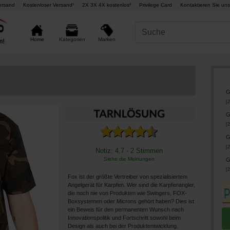
ersand
Kostenloser Versand¹
2X 3X 4X kostenlos²
Privilege Card
Kontaktieren Sie uns
Marken
Home
Kategorien
G
[
2
G
[
2
G
[
2
Notiz: 4.7 - 2 Stimmen
Siehe die Meinungen
G
[
2
Fox ist der größte Vertreiber von spezialisiertem
Angelgerät für Karpfen. Wer sind die Karpfenangler,
die noch nie von Produkten wie Swingers, FOX-
Boxsystemen oder Microns gehört haben? Dies ist
ein Beweis für den permanenten Wunsch nach
Innovationspolitik und Fortschritt sowohl beim
Design als auch bei der Produktentwicklung.