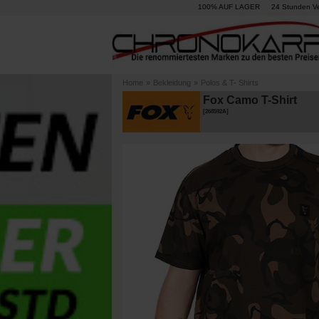
100% AUF LAGER
24 Stunden V
Home
»
Bekleidung
»
Polos & T- Shirts
Fox Camo T-Shirt
[
268592A
]