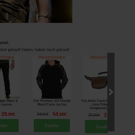
sind:
tikel gekauft haben, haben auch gekauft:
ger Black &
Fox Premium 310 Hoodie
Fox Avius Camo Black Brown
e
Black/Camo
Lens Polarized
[
268334A
]
[
268778A
]
Sunglasses
[
220118
]
29
54
,
90
€
64
,
90
€
,
90
€
27
32
,
90
€
,
90
€
ufen
Kaufen
Kaufen