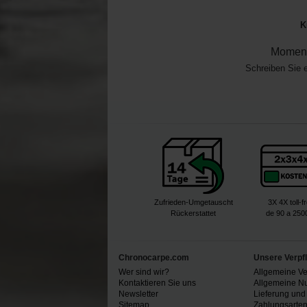
K
Moment
Schreiben Sie 
Zufrieden-Umgetauscht
3X 4X toll-f
Rückerstattet
de 90 a 250
Chronocarpe.com
Unsere Verpf
Wer sind wir?
Allgemeine V
Kontaktieren Sie uns
Allgemeine N
Newsletter
Lieferung und
Sitemap
Zahlungsarte