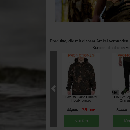
Produkte, die mit diesem Artikel verbunden 
Kunden, die diesen Ar
Fox LW Camo Pullover
Fox LW Jog
Hoody
Orang
[
268608A
]
39
44
,
90
€
34
,
90
€
,
90
€
Kaufen
Ka