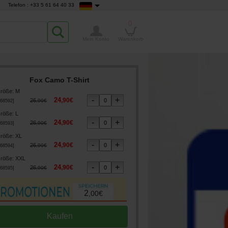
Telefon : +33 5 61 64 40 33
0
Mein Konto
Warenkorb
Fox Camo T-Shirt
röße
:
M
24
,
90
€
26
,
90
€
68592
]
röße
:
L
24
,
90
€
26
,
90
€
68593
]
röße
:
XL
24
,
90
€
26
,
90
€
68594
]
röße
:
XXL
24
,
90
€
26
,
90
€
68595
]
2
,
00
€