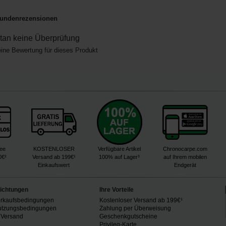
undenrezensionen
an keine Überprüfung
eine Bewertung für dieses Produkt
ree
KOSTENLOSER
Verfügbare Artikel
Chronocarpe.com
0€²
Versand ab 199€¹
100% auf Lager³
auf Ihrem mobilen
Einkaufswert
Endgerät
lichtungen
Ihre Vorteile
erkaufsbedingungen
Kostenloser Versand ab 199€¹
utzungsbedingungen
Zahlung per Überweisung
 Versand
Geschenkgutscheine
n
Privileg-Karte