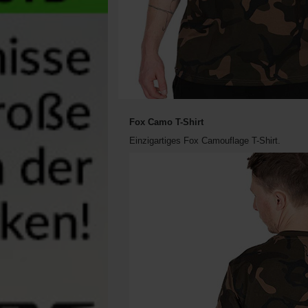
Fox Camo T-Shirt
Einzigartiges Fox Camouflage T-Shirt.