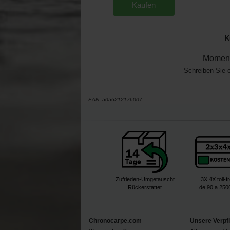
Kaufen
K
Moment
Schreiben Sie 
EAN:
5056212176007
Zufrieden-Umgetauscht
3X 4X toll-f
Rückerstattet
de 90 a 250
Chronocarpe.com
Unsere Verpf