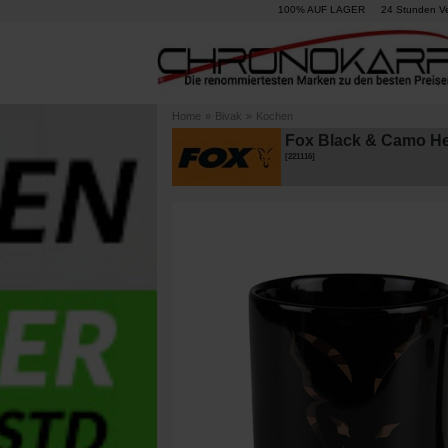
100% AUF LAGER
24 Stunden V
Home
»
Bivak
»
Kochen
Fox Black & Camo H
[
221116
]