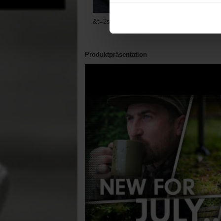
&t=2s
Produktpräsentation