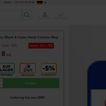
Telefon : +33 5 61 64 40 33
0
Mein Konto
Warenkorb
ox Black & Camo Head Ceramic Mug
-
15
%
Sparen Sie
1
,50
€
9
,90
€
8
,40
€
▲
Kaufen
▼
1
Lieferung frei von
199
€