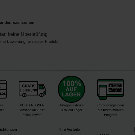
undenrezensionen
an keine Überprüfung
eine Bewertung für dieses Produkt
ree
KOSTENLOSER
Verfügbare Artikel
Chronocarpe.com
0€²
Versand ab 199€¹
100% auf Lager³
auf Ihrem mobilen
Einkaufswert
Endgerät
lichtungen
Ihre Vorteile