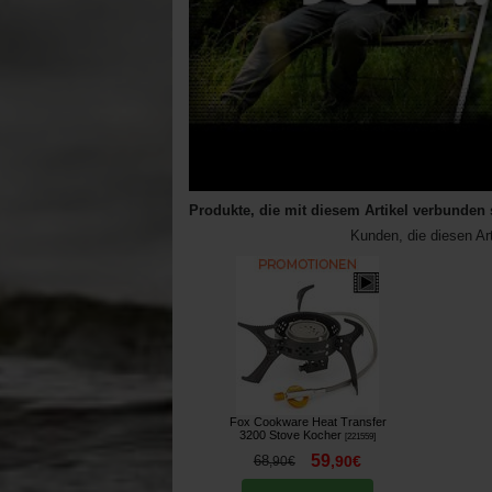
Produkte, die mit diesem Artikel verbunden 
Kunden, die diesen Ar
Fox Cookware Heat Transfer
3200 Stove Kocher
[
221559
]
59
68
,
90
€
,
90
€