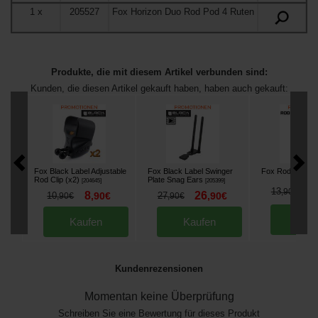
1
x
205527
Fox Horizon Duo Rod Pod 4 Ruten
Produkte, die mit diesem Artikel verbunden sind:
Kunden, die diesen Artikel gekauft haben, haben auch gekauft:
Fox Black Label Adjustable
Fox Black Label Swinger
Fox Rod Lok
[
20
Rod Clip (x2)
Plate Snag Ears
[
204645
]
[
205399
]
1
13
,
90
€
8
26
10
,
90
€
27
,
90
€
,
90
€
,
90
€
Kau
Kaufen
Kaufen
Kundenrezensionen
Momentan keine Überprüfung
Schreiben Sie eine Bewertung für dieses Produkt