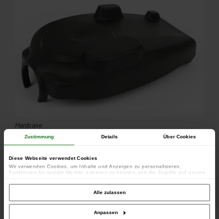
Hardcase
Zustimmung
Details
Über Cookies
Fox Micron MX Receiver
Diese Webseite verwendet Cookies
Wir verwenden Cookies, um Inhalte und Anzeigen zu personalisieren,
Funktionen für soziale Medien anbieten zu können und die Zugriffe auf unsere
Website zu analysieren. Außerdem geben wir Informationen zu Ihrer Verwendung
unserer Website an unsere Partner für soziale Medien, Werbung und Analysen
weiter. Unsere Partner führen diese Informationen möglicherweise mit weiteren
Alle zulassen
Daten zusammen, die Sie ihnen bereitgestellt haben oder die sie im Rahmen
Ihrer Nutzung der Dienste gesammelt haben.
Anpassen