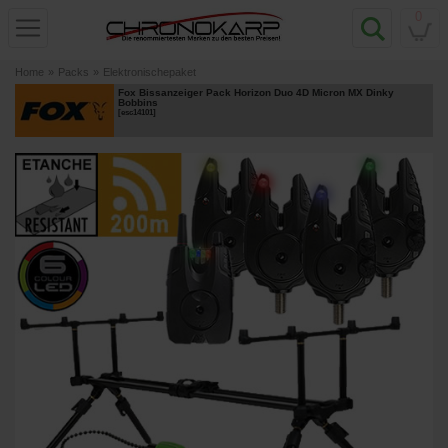
0
Home
»
Packs
»
Elektronischepaket
Fox Bissanzeiger Pack Horizon Duo 4D Micron MX Dinky
Bobbins
[
esc14101
]