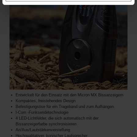
Entwickelt für den Einsatz mit den Micron MX Bissanzeigern
Kompaktes, freistehendes Design
Befestigungsöse für ein Trageband und zum Aufhängen
I-Com -Funksendetechnologie
4 LED-Lichtfelder, die sich automatisch mit der
Bissanzeigerfarbe synchronisieren
An/Aus/Lautstärkenverstellung
Hochqualitativer, konischer Lautsprecher