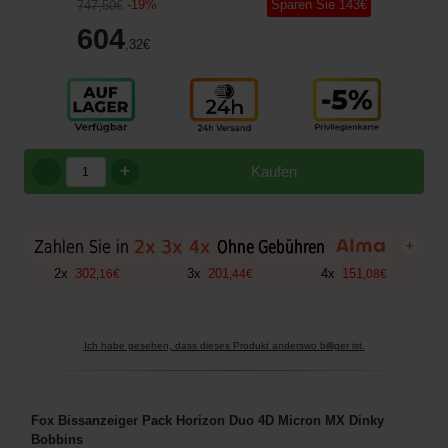
-
19
%
Sparen Sie
143
€
747
,50
€
604
,32
€
+
Kaufen
+
2
x
302
3
x
201
4
x
151
,
16
€
,
44
€
,
08
€
Ich habe gesehen, dass dieses Produkt anderswo billiger ist.
Fox Bissanzeiger Pack Horizon Duo 4D Micron MX Dinky
Bobbins