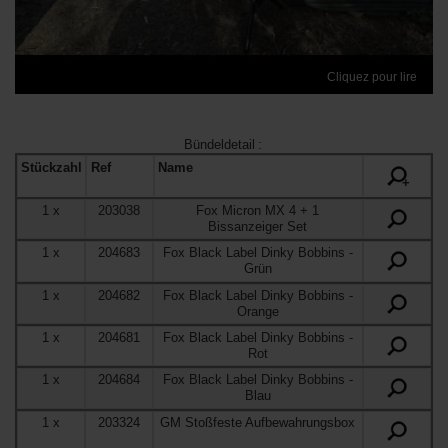
Cliquez pour lire
Bündeldetail
:
Stückzahl
Ref
Name
+
1
x
203038
Fox Micron MX 4 + 1
Bissanzeiger Set
1
x
204683
Fox Black Label Dinky Bobbins
-
Grün
1
x
204682
Fox Black Label Dinky Bobbins
-
Orange
1
x
204681
Fox Black Label Dinky Bobbins
-
Rot
1
x
204684
Fox Black Label Dinky Bobbins
-
Blau
1
x
203324
GM Stoßfeste Aufbewahrungsbox