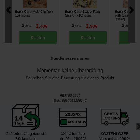
Extra Carp Multi Clip (pro
Extra Carp Swivel Ring
Extra Carp Safet
10)
Size 8 (x10)
with Camo Tubin
[
232682
]
[
232683
]
[
232686
]
2
2
2
3
,
40
€
3
,
90
€
3
,
40
€
,
90
€
,
40
€
Kaufen
Kaufen
Kau
Kundenrezensionen
Momentan keine Überprüfung
Schreiben Sie eine Bewertung für dieses Produkt
REF:
95-9245
EAN:
8606013289245
Zufrieden-Umgetauscht
3X 4X toll-free
KOSTENLOSER
Rückerstattet
de 90 a 2500€²
Versand ab 199€¹