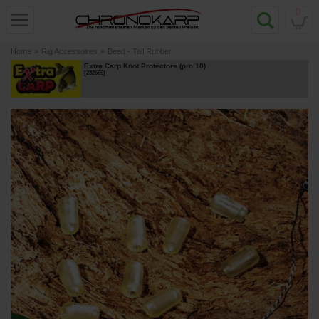
0
Home
»
Rig Accessoires
»
Bead - Tail Rubber
Extra Carp Knot Protectors (pro 10)
[
232669
]