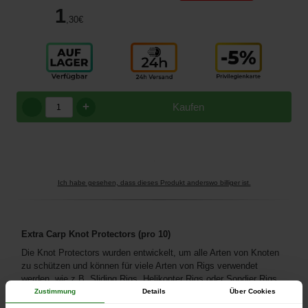
1
,30
€
+
Kaufen
Ich habe gesehen, dass dieses Produkt anderswo billiger ist.
Extra Carp Knot Protectors (pro 10)
Die Knot Protectors wurden entwickelt, um alle Arten von Knoten
zu schützen und können für viele Arten von Rigs verwendet
werden, wie z.B. Sliding Rigs, Helikopter Rigs oder Sondier Rigs.
Zustimmung
Details
Über Cookies
Sein Durchmesser kann einen Wirbel der Größe 8 aufnehmen.