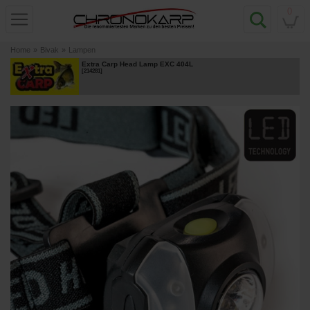
0
Home
»
Bivak
»
Lampen
Extra Carp Head Lamp EXC 404L
[
214281
]