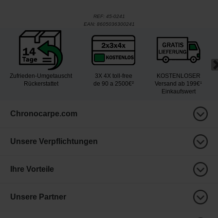
REF:
45-0241
EAN:
8605036300241
Zufrieden-Umgetauscht
3X 4X toll-free
KOSTENLOSER
Rückerstattet
de 90 a 2500€²
Versand ab 199€¹
Einkaufswert
Chronocarpe.com
Unsere Verpflichtungen
Ihre Vorteile
Unsere Partner