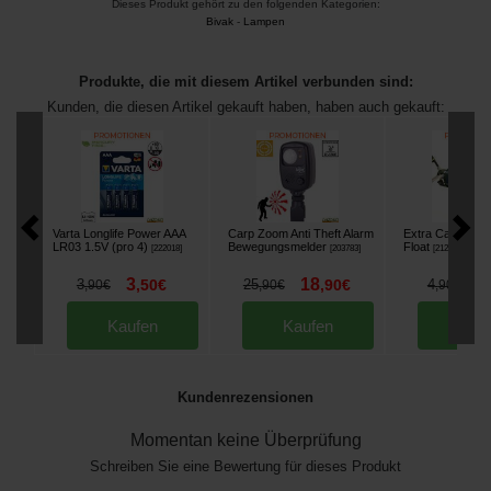
Dieses Produkt gehört zu den folgenden Kategorien:
Bivak
-
Lampen
Produkte, die mit diesem Artikel verbunden sind:
Kunden, die diesen Artikel gekauft haben, haben auch gekauft:
Varta Longlife Power AAA
Carp Zoom Anti Theft Alarm
Extra Carp EXC
LR03 1.5V (pro 4)
Bewegungsmelder
Float
[
222018
]
[
203783
]
[
212595
]
3
18
3
3
,
50
€
25
,
90
€
4
,
90
€
,
90
€
,
90
€
Kaufen
Kaufen
Kau
Kundenrezensionen
Momentan keine Überprüfung
Schreiben Sie eine Bewertung für dieses Produkt