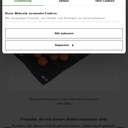
Zustimmung
Details
Über Cookies
Grundierungen einen Unterschied zu machen.
Diese Webseite verwendet Cookies
Wir verwenden Cookies, um Inhalte und Anzeigen zu personalisieren,
Funktionen für soziale Medien anbieten zu können und die Zugriffe auf unsere
Website zu analysieren. Außerdem geben wir Informationen zu Ihrer Verwendung
unserer Website an unsere Partner für soziale Medien, Werbung und Analysen
weiter. Unsere Partner führen diese Informationen möglicherweise mit weiteren
Alle zulassen
Daten zusammen, die Sie ihnen bereitgestellt haben oder die sie im Rahmen
Ihrer Nutzung der Dienste gesammelt haben.
Anpassen
Dieses Produkt gehört zu den folgenden Kategorien:
Fake Baits
Produkte, die mit diesem Artikel verbunden sind:
Kunden, die diesen Artikel gekauft haben, haben auch gekauft: