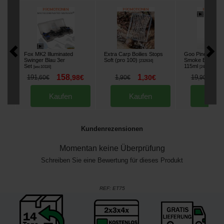
Fox MK2 Illuminated
Extra Carp Boilies Stops
Goo Pineapple 
Swinger Blau 3er
Soft (pro 100)
Smoke Booster
[
232634
]
Set
115ml
[
esc10116
]
[
241006
]
158
1
1
191
,
98
€
1
,
30
€
19
,
60
€
,
90
€
,
90
€
Kaufen
Kaufen
Kau
Kundenrezensionen
Momentan keine Überprüfung
Schreiben Sie eine Bewertung für dieses Produkt
REF:
ET75