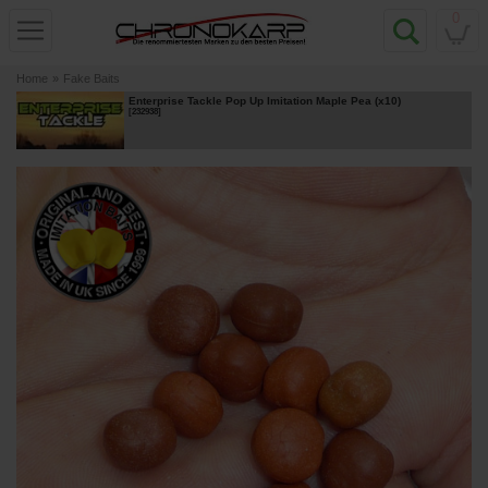
0
Home
»
Fake Baits
Enterprise Tackle Pop Up Imitation Maple Pea (x10)
[
232938
]