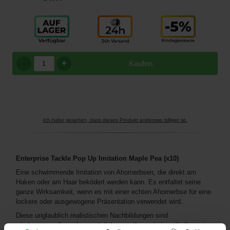
+
Kaufen
Ich habe gesehen, dass dieses Produkt anderswo billiger ist.
Enterprise Tackle Pop Up Imitation Maple Pea (x10)
Eine schwimmende Imitation von Ahornerbsen, die direkt am
Haken oder am Haar beködert werden kann. Es entfaltet seine
ganze Wirksamkeit, wenn es mit einer echten Ahornerbse für eine
lockere oder ausgewogene Präsentation verwendet wird.
Diese unglaublich realistischen Nachbildungen sind
wiederverwendbar oder ermöglichen es Ihnen, bei partikelbasierten