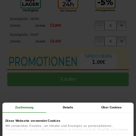
Schuhgröße
:
40/43
13
,
90
€
14
,
90
€
[
269085
]
Schuhgröße
:
44/47
14
,
40
€
14
,
90
€
[
269086
]
1
,
00
€
Zustimmung
Details
Über Cookies
Ich habe gesehen, dass dieses Produkt anderswo billiger ist.
Diese Webseite verwendet Cookies
Wir verwenden Cookies, um Inhalte und Anzeigen zu personalisieren,
Funktionen für soziale Medien anbieten zu können und die Zugriffe auf unsere
Website zu analysieren. Außerdem geben wir Informationen zu Ihrer Verwendung
Chaussettes Trakker CR Socks (Par 3)