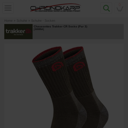
0
Home
»
Schuhe
»
Schuhe - Socken
Chaussettes Trakker CR Socks (Par 3)
[
269085A
]