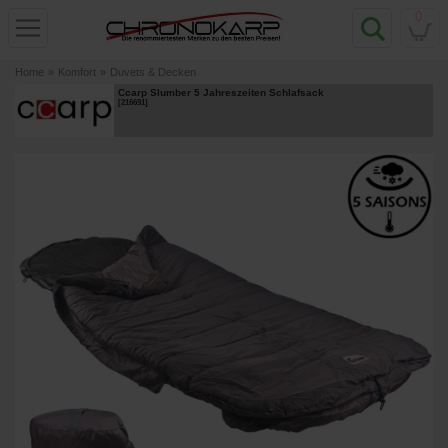
0
Home
»
Komfort
»
Duvets & Decken
Ccarp Slumber 5 Jahreszeiten Schlafsack
[
216691
]