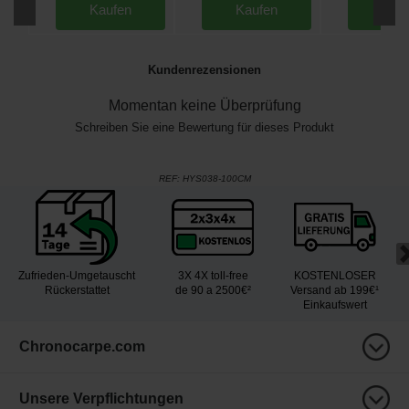
Kaufen
Kaufen
Kau
Kundenrezensionen
Momentan keine Überprüfung
Schreiben Sie eine Bewertung für dieses Produkt
REF:
HYS038-100CM
Zufrieden-Umgetauscht
3X 4X toll-free
KOSTENLOSER
Rückerstattet
de 90 a 2500€²
Versand ab 199€¹
Einkaufswert
Chronocarpe.com
Unsere Verpflichtungen