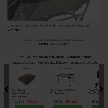
Elastische Tasche vorne und hinten, um den Bed Chair zu
verstauen
Dieses Produkt gehört zu den folgenden Kategorien:
Komfort
-
Duvets & Decken
Produkte, die mit diesem Artikel verbunden sind:
Kunden, die diesen Artikel gekauft haben, haben auch gekauft:
Carp Design
Carp Design GM Bivvy
Carp Zoom FK7 
Ergonomisches
Tisch
Anti-Theft Alarm
[
216688
]
Kissen
[
216646
]
12
24
5
19
,
90
€
34
,
90
€
66
,
90
€
,
90
€
,
90
€