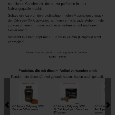
natürlichen Geschmack, der es zur perfekten Instant-
Nahrungsquelle macht.
Sobald ein Karpfen den reichhaltigen, tiefen Muschelgeschmack
der Odyssey XXX gekostet hat, kann er nicht widerstehen, mehr
zu konsumieren ... bis er noch eine weitere nimmt und einen
Fehler macht.
Verpackt in einem Topf mit 15 Stück in 24 mm (Hauptbild nicht
vertraglich).
Dieses Produkt gehört zu den folgenden Kategorien:
Köder
-
Boilies
Produkte, die mit diesem Artikel verbunden sind:
Kunden, die diesen Artikel gekauft haben, haben auch gekauft:
CC Moore Odyssey XXX
CC Moore Odyssey XXX
CC Moore Odys
Booster 500ml
Air Ball Pop Ups 15mm (pro
Pop Ups 13/14m
[
242616
]
50)
[
242617
]
[
242674
]