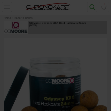
0
Home
»
Köder
»
Boilies
CC Moore Odyssey XXX Hard Hookbaits 24mm
[
243802
]