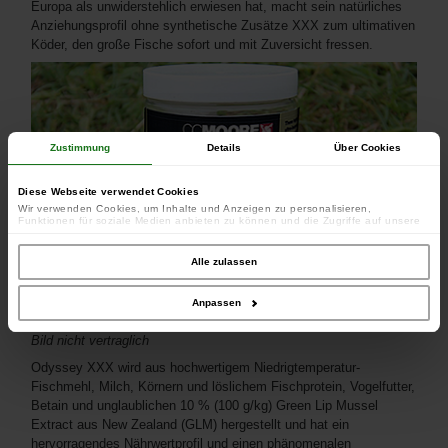
Europa als unwiderstehlich erwiesen hat, macht sein natürliches
Anziehungsprofil ohne synthetische Zusätze XXX zum ultimativen
Köder, den große Fische sofort und mit Zuversicht fressen.
Zustimmung
Details
Über Cookies
Diese Webseite verwendet Cookies
Wir verwenden Cookies, um Inhalte und Anzeigen zu personalisieren,
Funktionen für soziale Medien anbieten zu können und die Zugriffe auf unsere
Website zu analysieren. Außerdem geben wir Informationen zu Ihrer Verwendung
unserer Website an unsere Partner für soziale Medien, Werbung und Analysen
weiter. Unsere Partner führen diese Informationen möglicherweise mit weiteren
Alle zulassen
Daten zusammen, die Sie ihnen bereitgestellt haben oder die sie im Rahmen
Ihrer Nutzung der Dienste gesammelt haben.
Anpassen
Bild nicht vertraglich
Odyssey XXX wird aus hochwertigem Niedrigtemperatur-
Fischmehl, Milch, Körnern und löslichem Fischprotein, Vogelfutter,
Betain und unglaublichen 10 % (100 g/kg) Green Lip Mussel
Extract aus New Zealand (GLM) hergestellt und hat ein
hervorragendes Nährwertprofil und einen phänomenalen