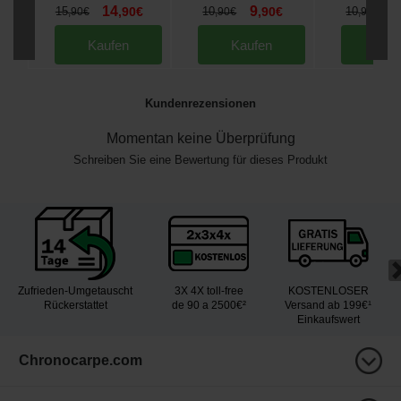
14
9
9
15
,
90
€
10
,
90
€
10
,
90
€
,
90
€
,
90
€
Kaufen
Kaufen
Kau
Kundenrezensionen
Momentan keine Überprüfung
Schreiben Sie eine Bewertung für dieses Produkt
Zufrieden-Umgetauscht
3X 4X toll-free
KOSTENLOSER
Rückerstattet
de 90 a 2500€²
Versand ab 199€¹
Einkaufswert
Chronocarpe.com