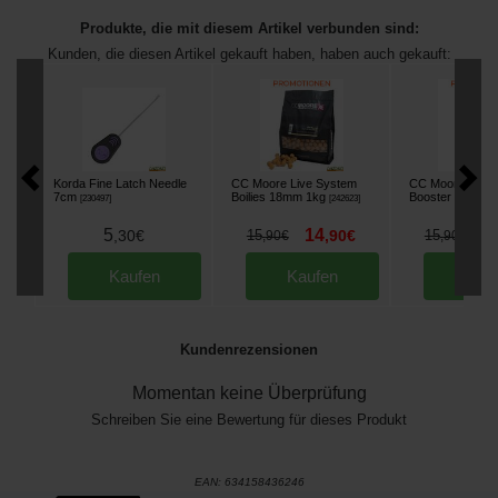
Produkte, die mit diesem Artikel verbunden sind:
Kunden, die diesen Artikel gekauft haben, haben auch gekauft:
Korda Fine Latch Needle
CC Moore Live System
CC Moore Live 
7cm
Boilies 18mm 1kg
Booster 500ml
[
230497
]
[
242623
]
[
2
5
14
1
,
30
€
15
,
90
€
15
,
90
€
,
90
€
Kaufen
Kaufen
Kau
Kundenrezensionen
Momentan keine Überprüfung
Schreiben Sie eine Bewertung für dieses Produkt
EAN:
634158436246