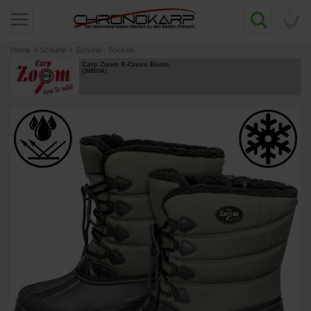
0
Home
»
Schuhe
»
Schuhe - Socken
Carp Zoom X-Cross Boots
[
268570A
]