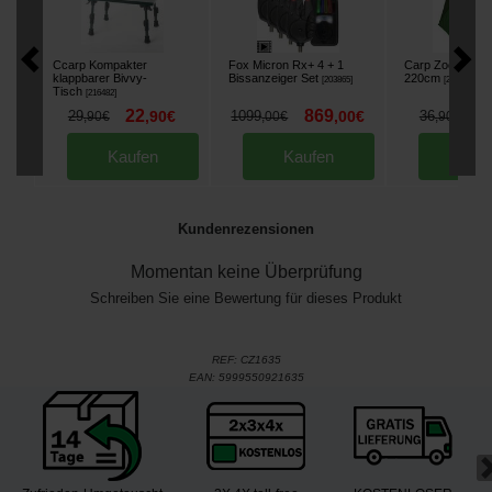
Ccarp Kompakter
Fox Micron Rx+ 4 + 1
Carp Zoom Umbr
klappbarer Bivvy-
Bissanzeiger Set
220cm
[
203865
]
[
217590
]
Tisch
[
216482
]
22
869
2
29
,
90
€
1099
,
00
€
36
,
90
€
,
00
€
,
90
€
Kaufen
Kaufen
Kau
Kundenrezensionen
Momentan keine Überprüfung
Schreiben Sie eine Bewertung für dieses Produkt
REF:
CZ1635
EAN:
5999550921635