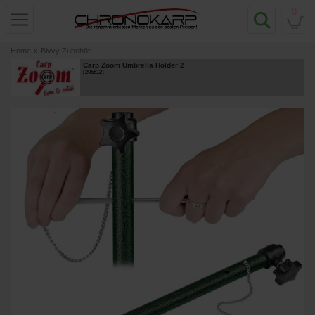
0
Home
»
Bivvy Zubehör
Carp Zoom Umbrella Holder 2
[
205812
]