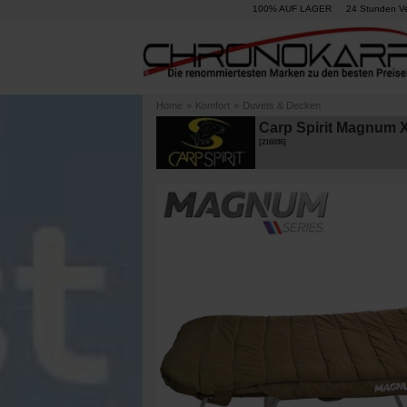
100% AUF LAGER
24 Stunden V
Home
»
Komfort
»
Duvets & Decken
Carp Spirit Magnum 
[
216036
]