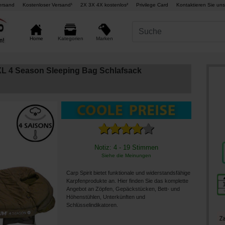
ersand
Kostenloser Versand¹
2X 3X 4X kostenlos²
Privilege Card
Kontaktieren Sie uns
Marken
Home
Kategorien
XL 4 Season Sleeping Bag Schlafsack
Notiz: 4 - 19 Stimmen
Siehe die Meinungen
Carp Spirit bietet funktionale und widerstandsfähige
Karpfenprodukte an. Hier finden Sie das komplette
Angebot an Zöpfen, Gepäckstücken, Bett- und
Höhenstühlen, Unterkünften und
Schlüsselindikatoren.