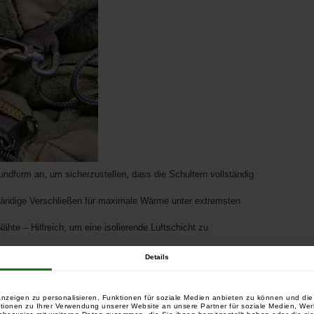
ndform an, um sicherzustellen, dass die Schultern vollständig
ständige Verschließen für maximale Wärme unter extremsten
hte – Hilfreich, um eine isolierende Luftschicht zu
anspruchung – Verhindert ein Verkeilen, wenn Sie schnell
Details
lt kalte Luft draußen und warme drinnen.
nzeigen zu personalisieren, Funktionen für soziale Medien anbieten zu können und die 
tionen zu Ihrer Verwendung unserer Website an unsere Partner für soziale Medien, We