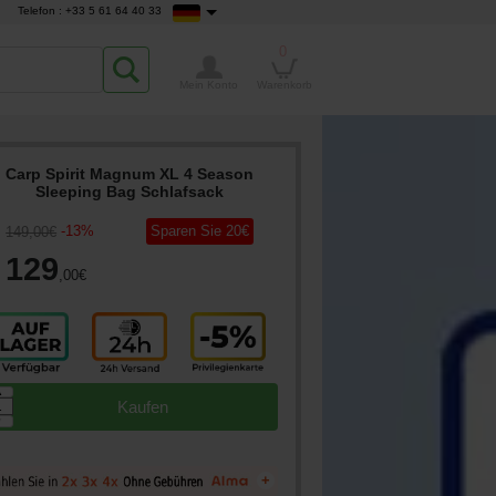
Telefon : +33 5 61 64 40 33
0
Mein Konto
Warenkorb
Carp Spirit Magnum XL 4 Season
Sleeping Bag Schlafsack
-
13
%
Sparen Sie
20
€
149
,00
€
129
,00
€
▲
Kaufen
▼
+