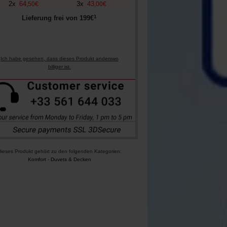
2
x
64
3
x
43
,
50
€
,
00
€
1
Lieferung frei von
199
€
Ich habe gesehen, dass dieses Produkt anderswo
billiger ist.
ieses Produkt gehört zu den folgenden Kategorien:
Komfort
-
Duvets & Decken