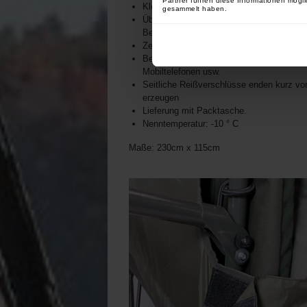
Partner führen diese Informationen mögli
Klettbasis - XL
gesammelt haben.
Übergroße und vertiefte Kopfüberlappung
Befestigung am Bett
Zentraler Sicherungsgurt mit verstellbare
Beidseitige Netztaschen mit Reißverschl
Mobiltelefonen usw.
Seitliche Reißverschlüsse enden kurz vo
erzeugen
Lieferung mit Packtasche.
Nenntemperatur: -10 ° C
Maße: 230cm x 115cm