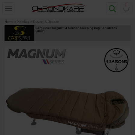
0
Home
»
Komfort
»
Duvets & Decken
Carp Spirit Magnum 4 Season Sleeping Bag Schlafsack
[
216037
]