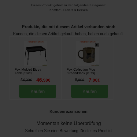
Dieses Produkt gehört zu den folgenden Kategorien:
Komfort
-
Duvets & Decken
Produkte, die mit diesem Artikel verbunden sind:
Kunden, die diesen Artikel gekauft haben, haben auch gekauft:
Fox Molded Bivvy
Fox Collection Mug
Table
Green/Black
[
221753
]
[
221759
]
46
7
54
,
90
€
8
,
90
€
,
90
€
,
90
€
Kaufen
Kaufen
Kundenrezensionen
Momentan keine Überprüfung
Schreiben Sie eine Bewertung für dieses Produkt