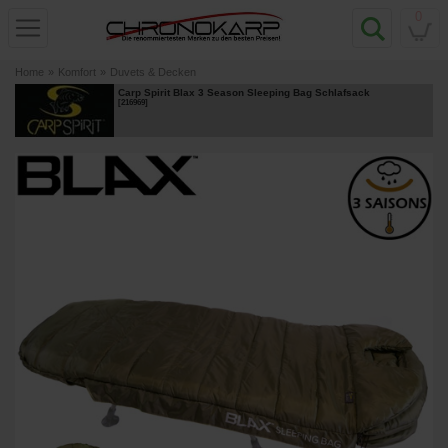
0
Home
»
Komfort
»
Duvets & Decken
Carp Spirit Blax 3 Season Sleeping Bag Schlafsack
[
216969
]