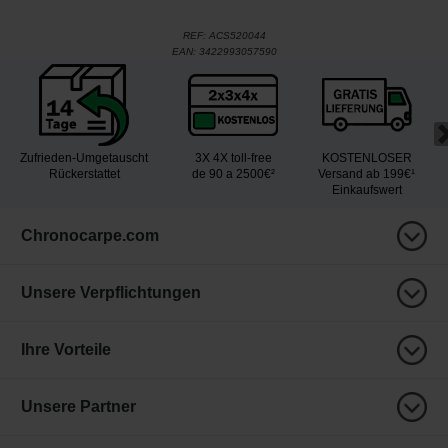
REF:
ACS520044
EAN:
3422993057590
Zufrieden-Umgetauscht
3X 4X toll-free
KOSTENLOSER
Rückerstattet
de 90 a 2500€²
Versand ab 199€¹
Einkaufswert
Chronocarpe.com
Unsere Verpflichtungen
Ihre Vorteile
Unsere Partner