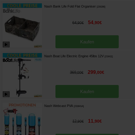
Nash Bank Life Fold Flat Organiser
[
226286
]
54
,
90
€
64
,
90
€
Kaufen
Nash Boat Life Electric Engine 45lbs 12V
[
219411
]
299
,
00
€
369
,
00
€
Kaufen
Nash Webcast PVA
[
233841A
]
11
,
90
€
12
,
90
€