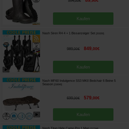
89
,
90
€
104
,
00
€
Kaufen
Nash Siren R4 4 + 1 Bissanzeiger Set
[
203200
]
849
,
00
€
989
,
00
€
Kaufen
Nash MF60 Indulgence SS3 MKII Bedchair 6 Beine 5
Season
[
216040
]
579
,
00
€
699
,
00
€
Kaufen
Nash Titan Hide Camo Pro 1 Man
[
217244
]