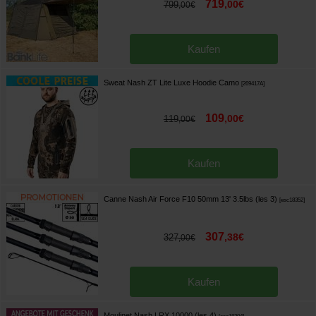
719
,
00
€
799
,
00
€
Kaufen
Sweat Nash ZT Lite Luxe Hoodie Camo
[
269417A
]
109
,
00
€
119
,
00
€
Kaufen
Canne Nash Air Force F10 50mm 13' 3.5lbs (les 3)
[
esc18352
]
307
,
38
€
327
,
00
€
Kaufen
Moulinet Nash LRX 10000 (les 4)