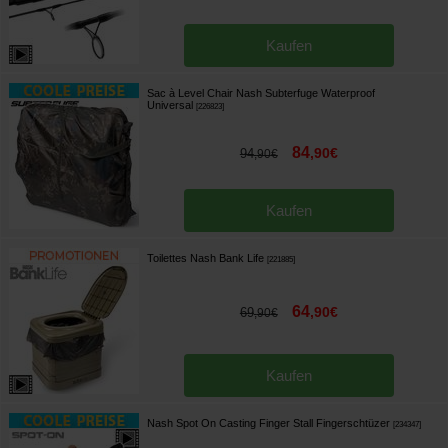
Kaufen
Sac à Level Chair Nash Subterfuge Waterproof
Universal
[
226823
]
84
,
90
€
94
,
90
€
Kaufen
Toilettes Nash Bank Life
[
221885
]
64
,
90
€
69
,
90
€
Kaufen
Nash Spot On Casting Finger Stall Fingerschtüzer
[
234347
]