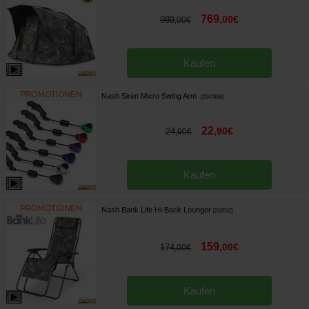
769
,
00
€
989
,
00
€
Kaufen
Nash Siren Micro Swing Arm
[
204790A
]
22
,
90
€
24
,
90
€
Kaufen
Nash Bank Life Hi-Back Lounger
[
216512
]
159
,
00
€
174
,
00
€
Kaufen