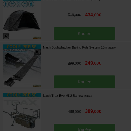
434
,
00
€
519
,
00
€
Kaufen
Nash Bushwhacker Baiting Pole System 15m
[
213509
]
249
,
00
€
299
,
00
€
Kaufen
Nash Trax Evo MK2 Barrow
[
221524
]
389
,
00
€
489
,
00
€
Kaufen