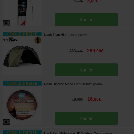
3
3
,
60
€
,
90
€
*
Kaufen
Nash Titan Hide 1 man
[
217277
]
299
,
00
€
389
,
00
€
Kaufen
Nash Highline Mono Clear 1000m
[
206536A
]
16
,
90
€
19
,
90
€
Kaufen
Nash Zero Tolerance HD Waders Camo
[
268516A
]