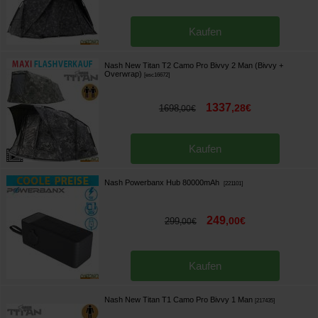
Kaufen
Nash New Titan T2 Camo Pro Bivvy 2 Man (Bivvy +
Overwrap)
[
esc16672
]
1337
,
28
€
1698
,
00
€
Kaufen
Nash Powerbanx Hub 80000mAh
[
221101
]
249
,
00
€
299
,
00
€
Kaufen
Nash New Titan T1 Camo Pro Bivvy 1 Man
[
217435
]