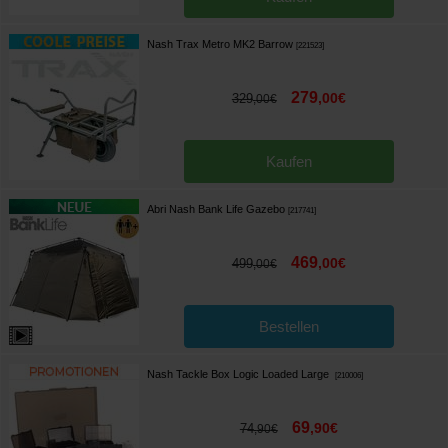
Nash Trax Metro MK2 Barrow
[
221523
]
279
,
00
€
329
,
00
€
Kaufen
Abri Nash Bank Life Gazebo
[
217741
]
469
,
00
€
499
,
00
€
Bestellen
Nash Tackle Box Logic Loaded Large
[
210006
]
69
,
90
€
74
,
90
€