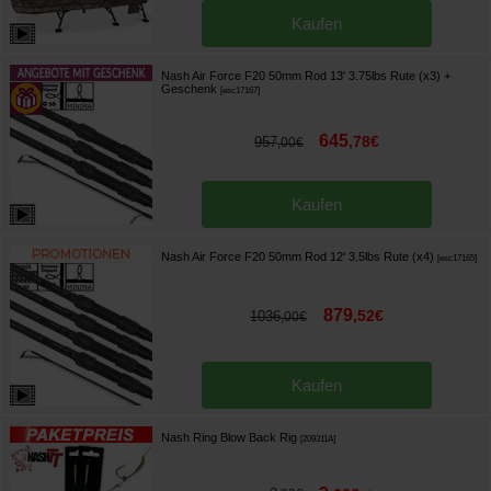
Kaufen
Nash Air Force F20 50mm Rod 13' 3.75lbs Rute (x3)
+
Geschenk
[
esc17167
]
645
,
78
€
957
,
00
€
Kaufen
Nash Air Force F20 50mm Rod 12' 3.5lbs Rute (x4)
[
esc17165
]
879
,
52
€
1036
,
00
€
Kaufen
Nash Ring Blow Back Rig
[
209311A
]