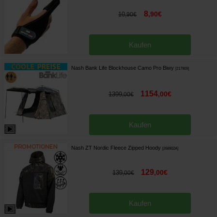
8
,
90
€
10
,
90
€
Kaufen
Nash Bank Life Blockhouse Camo Pro Biwy
[
217909
]
1154
,
00
€
1399
,
00
€
Kaufen
Nash ZT Nordic Fleece Zipped Hoody
[
268902A
]
129
,
00
€
139
,
00
€
Kaufen