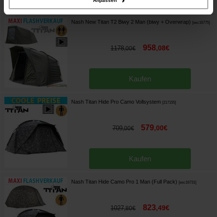
Anpassen
Nash New Titan T2 Biwy 2 Man (biwy + Overwrap)
[
esc16775
]
958
,
08
€
1178
,
00
€
Kaufen
Nash Titan Hide Pro Camo Vollsystem
[
217155
]
579
,
00
€
709
,
00
€
Kaufen
Nash Titan Hide Camo Pro 1 Man (Full Pack)
[
esc16731
]
823
,
49
€
1027
,
80
€