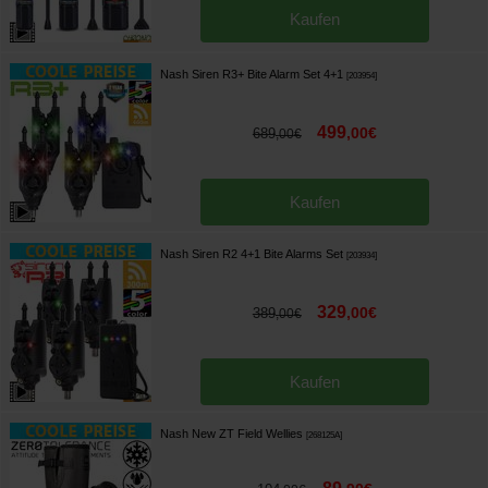
Kaufen
Nash Siren R3+ Bite Alarm Set 4+1
[
203954
]
499
,
00
€
689
,
00
€
Kaufen
Nash Siren R2 4+1 Bite Alarms Set
[
203934
]
329
,
00
€
389
,
00
€
Kaufen
Nash New ZT Field Wellies
[
268125A
]