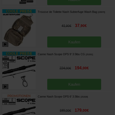
Trousse de Toilette Nash Subterfuge Wash Bag
[
226976
]
37
,
90
€
41
,
90
€
Kaufen
Canne Nash Scope OPS 9' 3.5lbs CG
[
251931
]
194
,
00
€
224
,
00
€
Kaufen
Canne Nash Scope OPS 6' 3.5lbs
[
251928
]
179
,
00
€
189
,
00
€