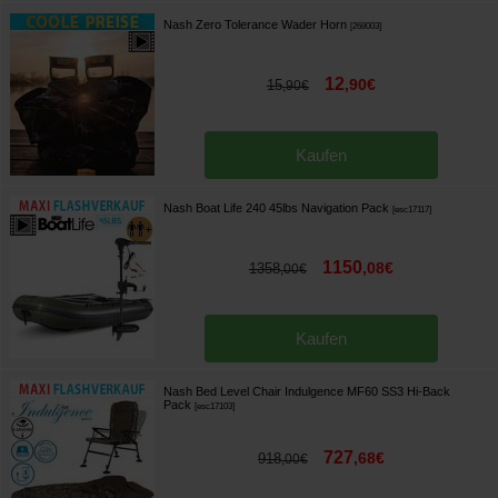
Nash Zero Tolerance Wader Horn
[
268003
]
12
,
90
€
15
,
90
€
Kaufen
Nash Boat Life 240 45lbs Navigation Pack
[
esc17117
]
1150
,
08
€
1358
,
00
€
Kaufen
Nash Bed Level Chair Indulgence MF60 SS3 Hi-Back
Pack
[
esc17103
]
727
,
68
€
918
,
00
€