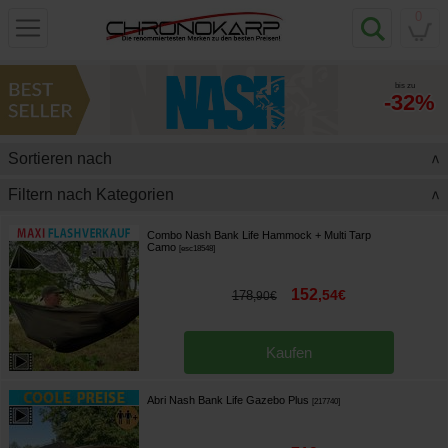
0
bis zu
-32%
Sortieren nach
>
Filtern nach Kategorien
>
Combo Nash Bank Life Hammock + Multi Tarp
Camo
[
esc18548
]
152
,
54
€
178
,
90
€
Kaufen
Abri Nash Bank Life Gazebo Plus
[
217740
]