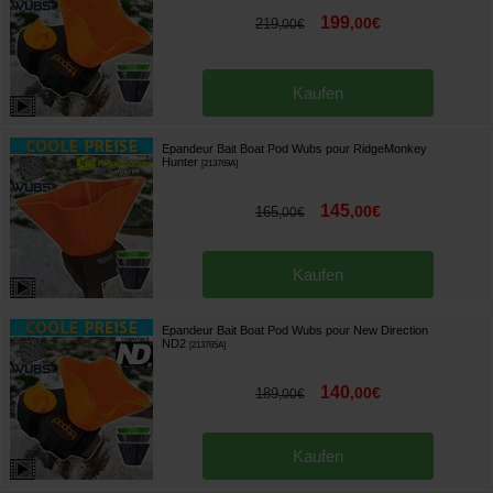
199
,
00
€
219
,
00
€
Kaufen
Epandeur Bait Boat Pod Wubs pour RidgeMonkey
Hunter
[
213769A
]
145
,
00
€
165
,
00
€
Kaufen
Epandeur Bait Boat Pod Wubs pour New Direction
ND2
[
213765A
]
140
,
00
€
189
,
00
€
Kaufen