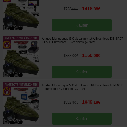
1418
,
88
€
1728
,
00
€
Kaufen
Anatec Monocoque S Oak Lithium 16A Brushless DE-SR07
CC500 Futterboot
+ Geschenk
[
esc18072
]
1150
,
08
€
1358
,
00
€
Kaufen
Anatec Monocoque S Oak Lithium 16A Brushless ALF500 B
Futterboot
+ Geschenk
[
esc18071
]
1649
,
18
€
1932
,
90
€
Kaufen