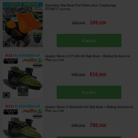
Epandeur Bait Boat Pod Wubs pour Carplounge
RT4/RT7
[
213757A
]
169
,
00
€
189
,
00
€
Kaufen
Anatec Mono S IVY AN-i6X Bait Boat + Baiting Kit Amorce
Plus
[
esc17789
]
816
,
86
€
948
,
90
€
Kaufen
Anatec Mono S Wood AN-i6X Bait Boat + Baiting Kit Amorce
Plus
[
esc17788
]
788
,
06
€
948
,
90
€