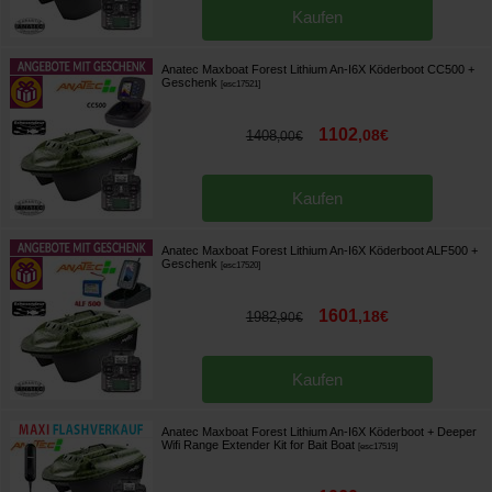
Kaufen
Anatec Maxboat Forest Lithium An-I6X Köderboot CC500
+
Geschenk
[
esc17521
]
1102
,
08
€
1408
,
00
€
Kaufen
Anatec Maxboat Forest Lithium An-I6X Köderboot ALF500
+
Geschenk
[
esc17520
]
1601
,
18
€
1982
,
90
€
Kaufen
Anatec Maxboat Forest Lithium An-I6X Köderboot + Deeper
Wifi Range Extender Kit for Bait Boat
[
esc17519
]