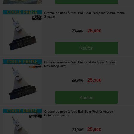
Crosse de mise à l'eau Bait Boat Pod pour Anatec Mono
S
[
213130
]
25
,
90
€
29
,
90
€
Kaufen
Crosse de mise à l'eau Bait Boat Pod pour Anatec
Maxboat
[
213129
]
25
,
90
€
29
,
90
€
Kaufen
Crosse de mise à l'eau Bait Boat Pod für Anatec
Catamaran
[
213128
]
25
,
90
€
29
,
90
€