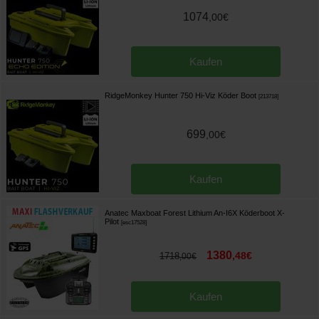
1074
,
00
€
Kaufen
RidgeMonkey Hunter 750 Hi-Viz Köder Boot
[
213718
]
699
,
00
€
Kaufen
Anatec Maxboat Forest Lithium An-I6X Köderboot X-
Pilot
[
esc17528
]
1380
,
48
€
1718
,
00
€
Kaufen