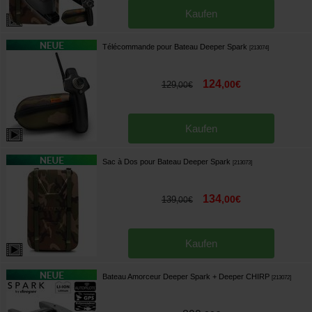
Kaufen
Télécommande pour Bateau Deeper Spark
[
213074
]
124
,
00
€
129
,
00
€
Kaufen
Sac à Dos pour Bateau Deeper Spark
[
213073
]
134
,
00
€
139
,
00
€
Kaufen
Bateau Amorceur Deeper Spark + Deeper CHIRP
[
213072
]