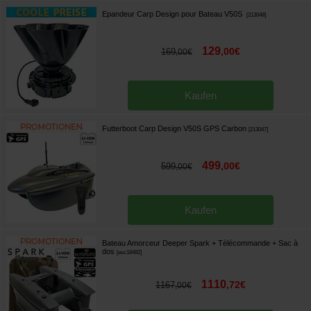
Epandeur Carp Design pour Bateau V50S
[
213048
]
129
,
00
€
169
,
00
€
Kaufen
Futterboot Carp Design V50S GPS Carbon
[
213047
]
499
,
00
€
599
,
00
€
Kaufen
Bateau Amorceur Deeper Spark + Télécommande + Sac à
dos
[
esc18482
]
1110
,
72
€
1167
,
00
€