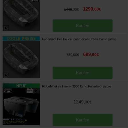
1299
,
00
€
1449
,
00
€
Kaufen
Futterboot BeeTackle Icon Edition Urban Camo
[
213308
]
699
,
00
€
789
,
00
€
Kaufen
RidgeMonkey Hunter 3000 Echo Futterboot
[
213306
]
1249
,
00
€
Kaufen