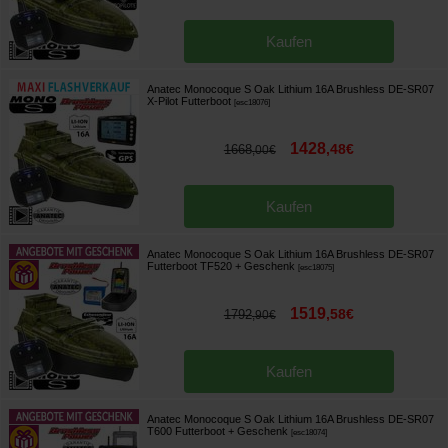
Kaufen
Anatec Monocoque S Oak Lithium 16A Brushless DE-SR07
X-Pilot Futterboot
[
esc18076
]
1428
,
48
€
1668
,
00
€
Kaufen
Anatec Monocoque S Oak Lithium 16A Brushless DE-SR07
Futterboot TF520
+ Geschenk
[
esc18075
]
1519
,
58
€
1792
,
90
€
Kaufen
Anatec Monocoque S Oak Lithium 16A Brushless DE-SR07
T600 Futterboot
+ Geschenk
[
esc18074
]