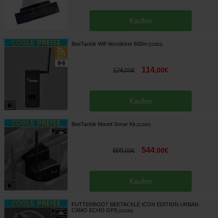
Kaufen
BeeTackle Wifi Verstärker 600m
[
213321
]
114
,
00
€
124
,
00
€
Kaufen
BeeTackle Mount Sonar Kit
[
213320
]
544
,
00
€
609
,
00
€
Kaufen
FUTTERBOOT BEETACKLE ICON EDITION URBAN
CAMO ECHO GPS
[
213310
]