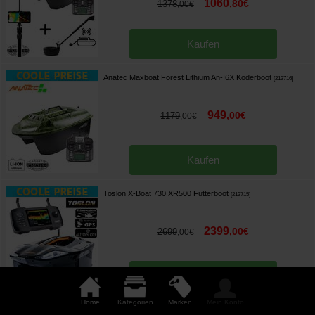
1060
,
80
€
1378
,
00
€
Kaufen
Anatec Maxboat Forest Lithium An-I6X Köderboot
[
213716
]
949
,
00
€
1179
,
00
€
Kaufen
Toslon X-Boat 730 XR500 Futterboot
[
213715
]
2399
,
00
€
2699
,
00
€
Kaufen
Home
Kategorien
Marken
Mein Konto
Toslon XR500 Echo GPS Autopilote Universal Remote