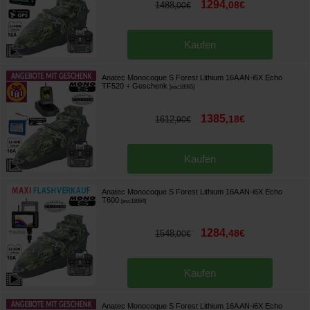
1294
,
08
€
1488
,
00
€
Kaufen
Anatec Monocoque S Forest Lithium 16A AN-i6X Echo
TF520
+ Geschenk
[
esc18065
]
1385
,
18
€
1612
,
90
€
Kaufen
Anatec Monocoque S Forest Lithium 16A AN-i6X Echo
T600
[
esc18064
]
1284
,
48
€
1548
,
00
€
Kaufen
Anatec Monocoque S Forest Lithium 16A AN-i6X Echo