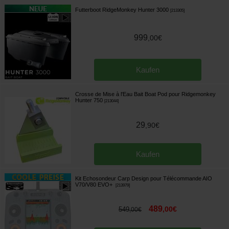
Futterboot RidgeMonkey Hunter 3000
[
213305
]
999
,
00
€
Kaufen
Crosse de Mise à l'Eau Bait Boat Pod pour Ridgemonkey
Hunter 750
[
213044
]
29
,
90
€
Kaufen
Kit Echosondeur Carp Design pour Télécommande AIO
V70/V80 EVO+
[
213979
]
489
,
00
€
549
,
00
€