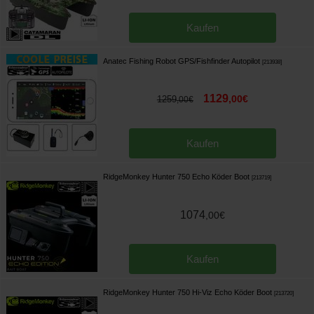
Kaufen
Anatec Fishing Robot GPS/Fishfinder Autopilot
[
213938
]
1129
,
00
€
1259
,
00
€
Kaufen
RidgeMonkey Hunter 750 Echo Köder Boot
[
213719
]
1074
,
00
€
Kaufen
RidgeMonkey Hunter 750 Hi-Viz Echo Köder Boot
[
213720
]