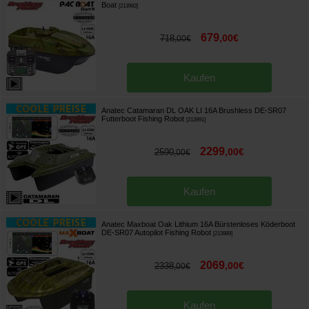
Boat
[
213983
]
679
,
00
€
718
,
00
€
Kaufen
Anatec Catamaran DL OAK LI 16A Brushless DE-SR07
Futterboot Fishing Robot
[
213991
]
2299
,
00
€
2590
,
00
€
Kaufen
Anatec Maxboat Oak Lithium 16A Bürstenloses Köderboot
DE-SR07 Autopilot Fishing Robot
[
213989
]
2069
,
00
€
2338
,
00
€
Kaufen