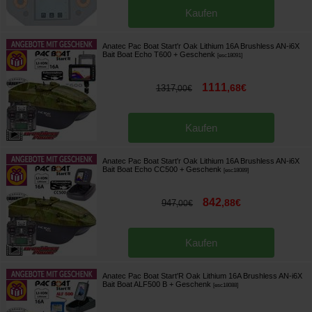
Kaufen
Anatec Pac Boat Start'r Oak Lithium 16A Brushless AN-i6X
Bait Boat Echo T600
+ Geschenk
[
esc18091
]
1111
,
68
€
1317
,
00
€
Kaufen
Anatec Pac Boat Start'r Oak Lithium 16A Brushless AN-i6X
Bait Boat Echo CC500
+ Geschenk
[
esc18089
]
842
,
88
€
947
,
00
€
Kaufen
Anatec Pac Boat Start'R Oak Lithium 16A Brushless AN-i6X
Bait Boat ALF500 B
+ Geschenk
[
esc18088
]