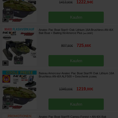
1222
,
94
€
1413
,
90
€
Kaufen
Anatec Pac Boat Start'r Oak Lithium 16A Brushless AN-i6X
Bait Boat + Baiting Kit Amorce Plus
[
esc18087
]
725
,
66
€
807
,
90
€
Kaufen
Bateau Amorceur Anatec Pac Boat Start'R Oak Lithium 16A
Brushless AN-i6X ALF500
+ Geschenk
[
213984
]
1219
,
00
€
1349
,
00
€
Kaufen
Anatec Pac Boat Start'R Camou Forest + AN-i6X Bait