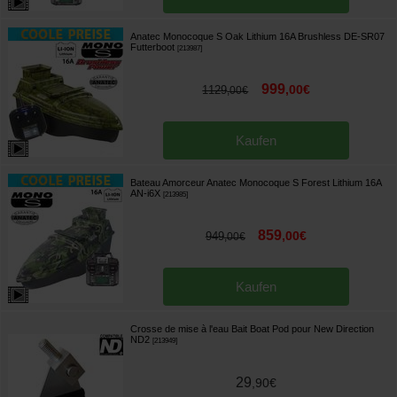
Anatec Monocoque S Oak Lithium 16A Brushless DE-SR07
Futterboot
[
213987
]
999
,
00
€
1129
,
00
€
Kaufen
Bateau Amorceur Anatec Monocoque S Forest Lithium 16A
AN-i6X
[
213985
]
859
,
00
€
949
,
00
€
Kaufen
Crosse de mise à l'eau Bait Boat Pod pour New Direction
ND2
[
213949
]
29
,
90
€