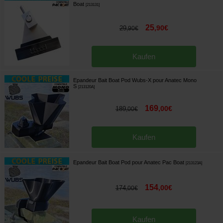
Boat
[
213131
]
25
,
90
€
29
,
90
€
Kaufen
Epandeur Bait Boat Pod Wubs-X pour Anatec Mono
S
[
213120A
]
169
,
00
€
189
,
00
€
Kaufen
Epandeur Bait Boat Pod pour Anatec Pac Boat
[
213123A
]
154
,
00
€
174
,
00
€
Kaufen