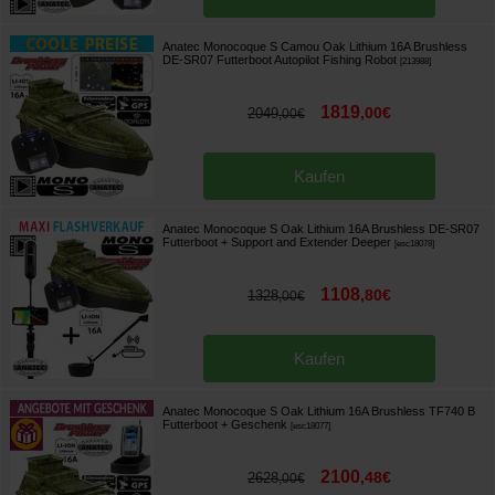
Anatec Monocoque S Camou Oak Lithium 16A Brushless
DE-SR07 Futterboot Autopilot Fishing Robot
[
213988
]
1819
,
00
€
2049
,
00
€
Kaufen
Anatec Monocoque S Oak Lithium 16A Brushless DE-SR07
Futterboot + Support and Extender Deeper
[
esc18078
]
1108
,
80
€
1328
,
00
€
Kaufen
Anatec Monocoque S Oak Lithium 16A Brushless TF740 B
Futterboot
+ Geschenk
[
esc18077
]
2100
,
48
€
2628
,
00
€