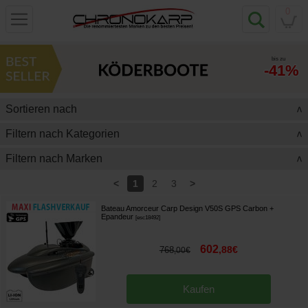
0
bis zu
-41%
Sortieren nach
>
Filtern nach Kategorien
>
Filtern nach Marken
>
<
>
1
2
3
Bateau Amorceur Carp Design V50S GPS Carbon +
Epandeur
[
esc18492
]
602
,
88
€
768
,
00
€
Kaufen