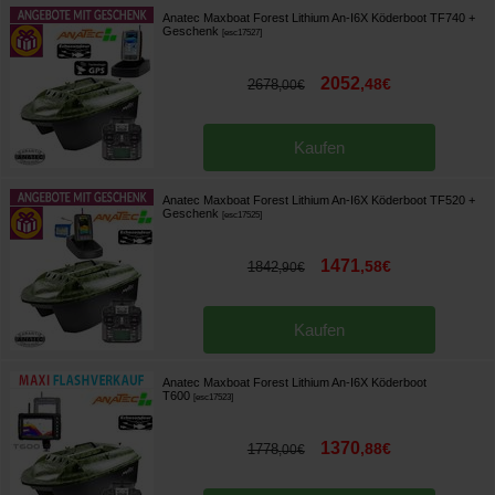
Anatec Maxboat Forest Lithium An-I6X Köderboot TF740
+
Geschenk
[
esc17527
]
2052
,
48
€
2678
,
00
€
Kaufen
Anatec Maxboat Forest Lithium An-I6X Köderboot TF520
+
Geschenk
[
esc17525
]
1471
,
58
€
1842
,
90
€
Kaufen
Anatec Maxboat Forest Lithium An-I6X Köderboot
T600
[
esc17523
]
1370
,
88
€
1778
,
00
€