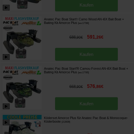
Kaufen
Anatec Pac Boat Start'r Camo Wood AN-i6X Bait Boat +
Baiting Kit Amorce Plus
[
esc17786
]
591
,
26
€
688
,
90
€
Kaufen
Anatec Pac Boat Start'R Camou Forest AN-i6X Bait Boat +
Baiting Kit Amorce Plus
[
esc17785
]
576
,
86
€
668
,
90
€
Kaufen
Köderset Amorce Plus für Anatec Pac Boat & Monocoque-
Köderboote
[
213939
]