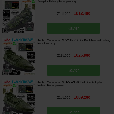
Autopilot Fishing Robot
[
esc17575
]
1812
,
48
€
2188
,
00
€
Kaufen
Anatec Monocoque S IVY AN-i6X Bait Boat Autopilot Fishing
Robot
[
esc17573
]
1826
,
88
€
2118
,
00
€
Kaufen
Anatec Monocoque 3B IVY AN-i6X Bait Boat Autopilot
Fishing Robot
[
esc17572
]
1889
,
28
€
2188
,
00
€
Kaufen