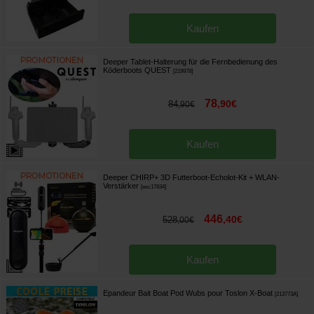
Kaufen
Deeper Tablet-Halterung für die Fernbedienung des
Köderboots QUEST
[
219978
]
78
,
90
€
84
,
90
€
Kaufen
Deeper CHIRP+ 3D Futterboot-Echolot-Kit + WLAN-
Verstärker
[
esc17834
]
446
,
40
€
528
,
00
€
Kaufen
Epandeur Bait Boat Pod Wubs pour Toslon X-Boat
[
213773A
]