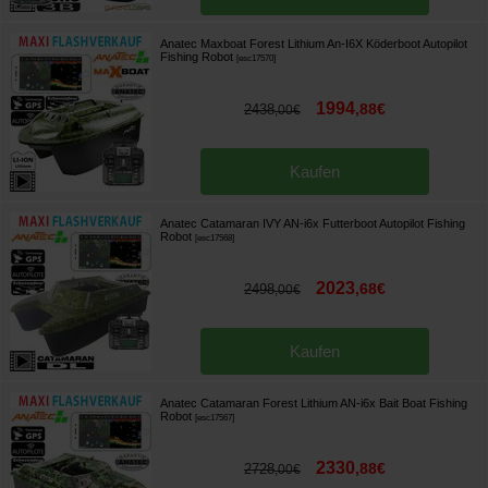
Anatec Maxboat Forest Lithium An-I6X Köderboot Autopilot
Fishing Robot
[
esc17570
]
1994
,
88
€
2438
,
00
€
Kaufen
Anatec Catamaran IVY AN-i6x Futterboot Autopilot Fishing
Robot
[
esc17568
]
2023
,
68
€
2498
,
00
€
Kaufen
Anatec Catamaran Forest Lithium AN-i6x Bait Boat Fishing
Robot
[
esc17567
]
2330
,
88
€
2728
,
00
€