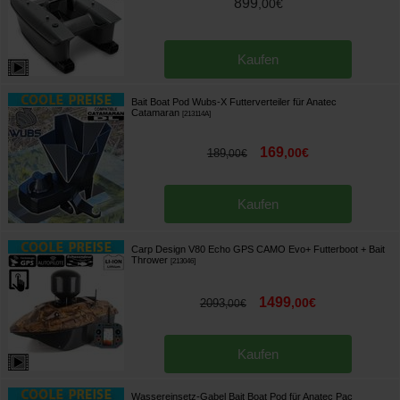
899
,
00
€
Kaufen
Bait Boat Pod Wubs-X Futterverteiler für Anatec
Catamaran
[
213114A
]
169
,
00
€
189
,
00
€
Kaufen
Carp Design V80 Echo GPS CAMO Evo+ Futterboot + Bait
Thrower
[
213046
]
1499
,
00
€
2093
,
00
€
Kaufen
Wassereinsetz-Gabel Bait Boat Pod für Anatec Pac