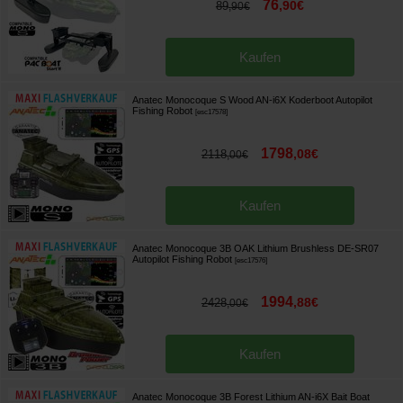
76
,
90
€
89
,
90
€
Kaufen
Anatec Monocoque S Wood AN-i6X Koderboot Autopilot
Fishing Robot
[
esc17578
]
1798
,
08
€
2118
,
00
€
Kaufen
Anatec Monocoque 3B OAK Lithium Brushless DE-SR07
Autopilot Fishing Robot
[
esc17576
]
1994
,
88
€
2428
,
00
€
Kaufen
Anatec Monocoque 3B Forest Lithium AN-i6X Bait Boat