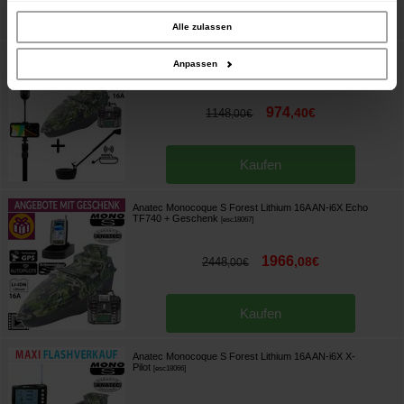
Website zu analysieren. Außerdem geben wir Informationen zu Ihrer Verwendung
unserer Website an unsere Partner für soziale Medien, Werbung und Analysen
Kaufen
weiter. Unsere Partner führen diese Informationen möglicherweise mit weiteren
Alle zulassen
Daten zusammen, die Sie ihnen bereitgestellt haben oder die sie im Rahmen
Ihrer Nutzung der Dienste gesammelt haben.
Anatec Monocoque S Forest Lithium 16A AN-i6X + Deeper
Anpassen
Wifi Range Extender Kit
[
esc18068
]
974
,
40
€
1148
,
00
€
Kaufen
Anatec Monocoque S Forest Lithium 16A AN-i6X Echo
TF740
+ Geschenk
[
esc18067
]
1966
,
08
€
2448
,
00
€
Kaufen
Anatec Monocoque S Forest Lithium 16A AN-i6X X-
Pilot
[
esc18066
]