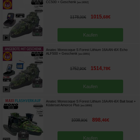
CC500
+ Geschenk
[
esc18062
]
1015
,
68
€
1178
,
00
€
Kaufen
Anatec Monocoque S Forest Lithium 16A AN-i6X Echo
ALF500
+ Geschenk
[
esc18061
]
1514
,
78
€
1752
,
90
€
Kaufen
Anatec Monocoque S Forest Lithium 16A AN-i6X Bait boat +
Köderset Amorce Plus
[
esc18060
]
898
,
46
€
1038
,
90
€
Kaufen